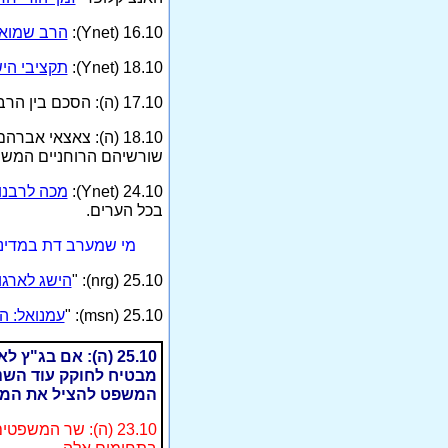
16.10 (Ynet):
הרב שמואל
18.10 (Ynet):
תקציבי היש
17.10 (ה): הסכם בין הרב הראשי עמאר לבין הסתדרות הרבנים בארה"ב יאפשר לרבנות לשלוט בהליכי הגיור בארה"ב.
18.10 (ה): צאצאי א
שורשיהם הרוחניים המשות
24.10 (Ynet):
מכה לרבנו
בכל הערים.
מי שמערב דת במדינה
25.10 (nrg): "
הישג לארגונ
25.10 (msn): "
עמנואל: ה
25.10 (ה): אם ב
מבטיח לחוקק עוד השנה
המשפט להציל את המדי
23.10 (ה): שר המש