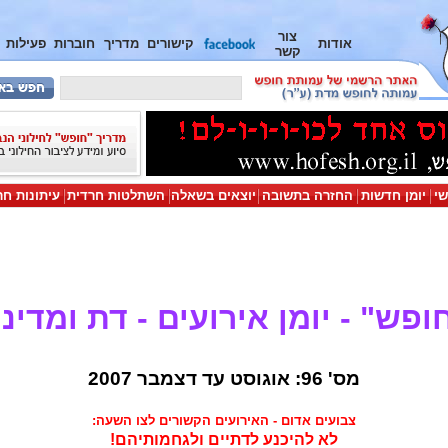
צור
אודות
קישורים
מדריך
חוברות
פעילות
קשר
שי
יומן חדשות
החזרה בתשובה
יוצאים בשאלה
השתלטות חרדית
עיתונות חר
ופש" - יומן אירועים - דת ומדינ
מס' 96: אוגוסט עד דצמבר 2007
צבועים אדום - האירועים הקשורים לצו השעה:
לא להיכנע לדתיים ולגחמותיהם!