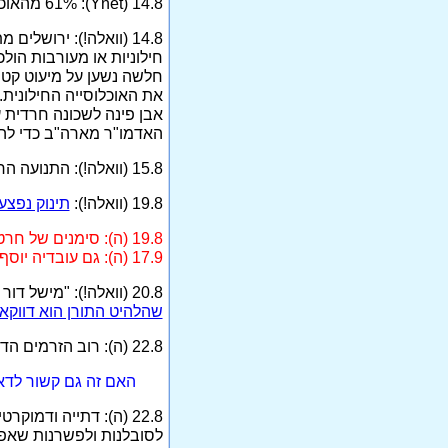
14.8 (Ynet): 61% מהאוכלוסייה אומרים שסלב'ס שהולכים לרב - חנפנים.
14.8 (וואלה!): ירוש
חילוניות או מעורבות הול
האדמו"ר מארה"ב כדי לה
15.8 (וואלה!): התנועה הרפורמית פירסמה מדריך חדש לקבלת הומואים, לסביות וטרנסקסואלים לקהילה היהודית.
19.8 (וואלה!):
תינוק נפצע
19.8 (ה): סימנים של
17.9 (ה): גם עובדיה יוסף הביע הסתייגות משחיטת עופות כחלק ממנהג הכפרות.
20.8 (וואלה!): "מישל דור יצא לסיבוב בבני-ברק כדי לבדוק מה קורא הציבור החרדי מלבד ספרות קודש. מתברר
שהלהיט התורן הוא דווקא
22.8 (ה): רוב הזרמים הדתיים מתנגדים לתוכנית הגיור שהגישה הוועדה לנושא הגיור לראש הממשלה.
האם זה גם קשור לד
22.8 (ה): דתייה ודמ
לסובלנות ולפשרנות שאפי