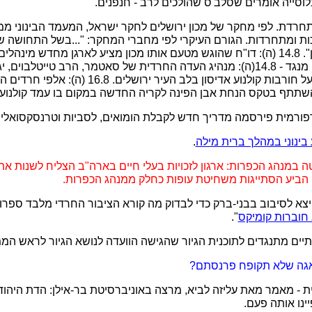
לים מתחרדת. לפי מחקר של מכון ירושלים לחקר ישראל, המעמד הבינוני ממ
כות ומתחרדות. הגורם העיקרי לפי מחברי המחקר: "...בשל התחושה ש
חלשה נשען על מיעוט קטן". 14.8 (ה): דו"ח שהוגש מטעם אותו מכון מציע לארגן מחדש 
את האוכלוסייה החילונית. מנגד - 14.8(ה): מנהיג העדה החרדית של סאטמר, הרב ט
אבן פינה לשכונה חרדית על חורבות קולנוע אדיסון בלב
שתתף בטקס הנחת אבן הפינה לקריה החדשה במקום בו עמד קולנוע א
 בינוני במהלך ברית מילה
.
 חרטה במנהג הכפרות: ארגון לזכויות בעלי חיים בארה"ב הצליח לשנות 
 חוברות קומיקס
".
אגה שלא תקופח פרנסתם?
וקרטית - מאמר מאת עליזה לביא, מרצה באוניברסיטת בר-אילן: הדת היהוד
ינו אותה פעם.