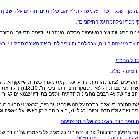
ה מן השכל הישר היא משחקת לידיהם של דתיים וחרדים על חשבון ה
י מכריז מלחמה על החילוניים
".
ים את מי שהם רוצים, אבל למה זה צריך לחייב את האזרח החילוני? רא
ח"ל החרדי
.
צים - יכולים.
ן צוהר השייכים לציונות הדתית הודיעו על הקמת מערך כשרות שיעקוף את
במקומות בהם נשללה הכשרות מתוצרת ח
מים בתי דין עצמאיים לגיור.
ציא את החזרה בשאלה: כתבה על המשורר אשר רייך, מראשוני החוזרים
ת ספר חרדי באצטלה של חוסר צניעות
.
מי מפחד מחילון התרבות? פרופ' ירמיהו יובל מגיב על מאמריו של יהודה
ש - תרבות יהודית בעידן חילוני
.