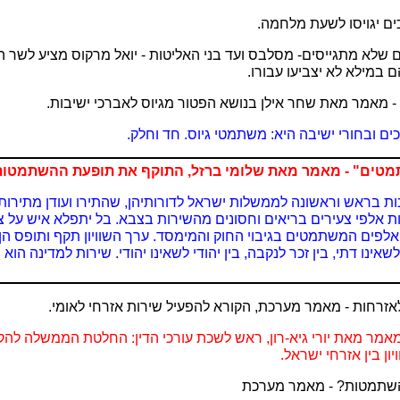
גזרים שלא מתגייסים- מסלבס ועד בני האליטות - יואל מרקוס מציע לשר
 במילא לא יצביעו עבורו.
 ובחורי ישיבה היא: משתמטי גיוס. חד וחלק.
ות בראש וראשונה לממשלות ישראל לדורותיהן, שהתירו ועודן מתיר
אלפי צעירים בריאים וחסונים מהשירות בצבא. בל יתפלא איש על צע
פים המשתמטים בגיבוי החוק והמימסד. ערך השוויון תקף ותופס הן בח
שאינו דתי, בין זכר לנקבה, בין יהודי לשאינו יהודי. שירות למדינה הוא
טל - מאמר מאת יורי גיא-רון, ראש לשכת עורכי הדין: החלטת הממשלה לה
ון בין אזרחי ישראל.