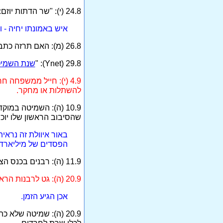
24.8 (י): "שר הדתות יוזם: חוק נגד שריפת גופות". 24.8 (ה): כהן מש"ס - שנת מאסר על שריפת גופות.
איש באמונתו יחיה - ו
26.8 (מ): האם תרזה כתבה לידיד: "אם יש אלוהים, אנא סלח לי".
29.8 (Ynet): "
שנת השמיט
4.9 (י): חייל ממשפחה 
להשתלות או מחקר.
10.9 (ה): השמיטה במ
שהסיבוב הראשון שלו יוכ
באור איוולת זה נראי
הפסדים של מיליארדי
11.9 (ה): רבנים בכנס הצדעה לסרבני חברון: היום מסרבים עשרות. בעתיד אלפים.
20.9 (ה): גט לרבנות הראשית - מאמר מערכת.
אכן הגיע הזמן.
20.9 (ה): שמיטה של