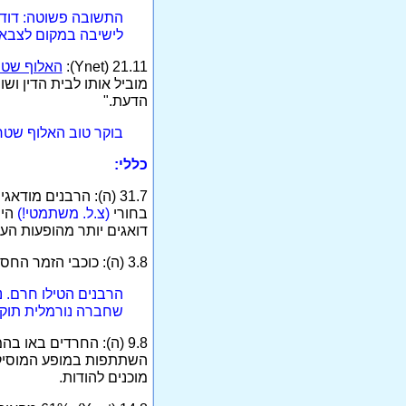
התשובה פשוטה: דוד ב
לישיבה במקום לצבא.
21.11 (Ynet):
האלוף שטר
מוביל אותו לבית הדין וש
הדעת."
בוקר טוב האלוף שטרן
כללי:
31.7 (ה): הרבנים מו
בחורי
(צ.ל. משתמטי!)
היש
דואגים יותר מהופעות הע
3.8 (ה): כוכבי הזמר החסידי הרימו את איצטדיון טדי. הרבנים הטילו חרם, אבל אלפי חרדים צפו במופע נוסח מדונה.
הרבנים הטילו חרם. נ
שחברה נורמלית תוקי
9.8 (ה): החרדים באו
השתתפות במופע המוסיקלי
מוכנים להודות.