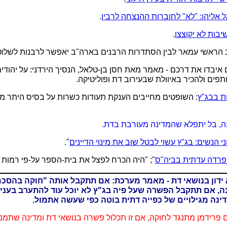
 אליהו: "לא" לחוברות ההנצחה לרבין
.
יבות לא יקוצצו
.
ברהם איבדו את דרכם - מאמר מאת חסן בן-טלאל, הנסיך הירדני: על יהוד
פים ולהכיר באיוולת שבעירוב דת ופוליטיקה.
ת בבג"ץ
: השופטים מחייבים הענקת תעודות כשרות על בסיס היתר 
, בל יתפלא שהמדינה מעורבת בדת.
י הנשים: בג"ץ עשוי לבטל שוב את מינוי הדיינים
".
פרדה עדתית בביה"ס
"; "היה הכרח לפצל את בית-הספר על-פי רמות ר
ג"ץ לא ידון בנושאי דת - מאמר מערכת: אם תתקבל אותה "חוקה ב
, אם תתקבל הפשרה שעל פיה בג"ץ לא יוכל עוד להתערב בענייני
נה מגילויים של כפייה דתית בוטה כפי שעשה אתמול.
פטים פרידמן מתנגד לחוקה, אם זו תכלול פשרה בנושאי דת ומדינה שת