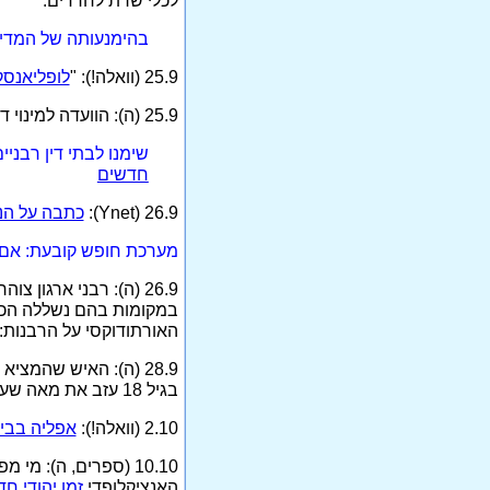
לכלי שרת לחרדים.
בהימנעותה של המדינ
25.9 (וואלה!): "
לופליאנסק
25.9 (ה): הוועדה למינוי דיינים בראשות שר המשפטים פרידמן מינתה 19 דיינים חדשים, מתוכם 14 חרדים.
שימנו לבתי דין רבני
חדשים
26.9 (Ynet):
כתבה על הנ
מערכת חופש קובעת: אם רו
26.9 (ה): רבני ארגו
האורתודוקסי על הרבנות: קבוצה של 45 רבנים מהציונות הדתית יוז
28.9 (ה): האיש שהמ
בגיל 18 עזב את מאה שערים ואת עולם הדת, וכיום, בגיל 70, הוא כותב רומן ראשון על מאגיה וגלגולי נשמות.
2.10 (וואלה!):
אפליה בבי
10.10 (ספרים, ה): 
האנציקלופדי
זמן יהודי חד