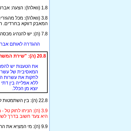
1.8 (וואלה!): הצעה: אברכים יגויסו לשעת מלחמה.
3.8 (וואלה!): מכל מה
המאבק דווקא בחרדים. הם
7.8 (ה): יש להנהיג מכסה - מאמר מאת שחר אילן בנושא הפטור מגיוס לאברכי ישיבות.
ההגדרה לאותם אברכים
20.8 (ה): "שירת המשתמטים" - מאמר מאת שלומי ברזל, התוקף את תופעת ההשתמטות מצה"ל.
את הטענות יש להפנ
המאסיבית של עשרות 
לחקות את עשרות האל
ללא אפלייה בין דתי ל
יוצא מן הכלל.
22.8 (ה): בין השתמטות לאזרחות - מאמר מערכת, הקורא להפעיל שירות אזרחי לאומי.
3.9 (ה): הניחו לחוק 
היא צעד חשוב בדרך לשווי
9.9 (ה): מי המציא את ההשתמטות? - מאמר מערכת