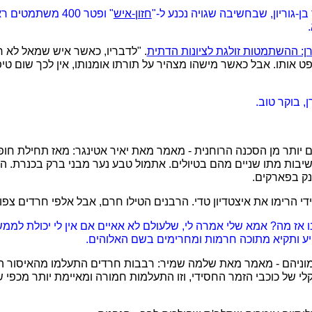
ן-גוריון, שבחשיבה שגויה נכנע ל-"
חזון-איש
" ופטר 400 משתמט
ן: ההשתמטות זולגת לציונות הדתית
. "לדבריו, כאשר איש שמאל לא ר
ופט אותו. אבל כאשר מישהו מצהיר על תורתו אומנותו, אין לכך שום טי
, בוקר טוב.
דאגים יותר מן הסכנה הרוחנית - מאמר מאת יאיר אטינגר: מאז תחילת חו
יבות מתו שניים מהם בטיולים. אתמול טבע נער מבני ברק בכנרת. הר
נק בפארקים.
ו אז מה? אמא שלי אמרה לי, שלעולם לא אאיים אם אין לי יכולת לממש
ע ותקיא מתוכה חרמות ומחרימים בשם האלוהים.
 בהמוניהם - מאמר מאת שלמה שמיר: רבבות חרדים התעלמו מהאיסור 
 של כוכבי הזמר החסידי, וזו התעלמות חמורה ומאיימת יותר מכפי 