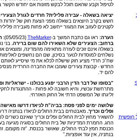
לטיפול וקבע שהאם תוכל לבקש מזונות אם יחודש הקשר בי
יציאה בשאלה - עבירה פלילית? חרדים לגורל הצעירי
חשש בקרב היוצאים בשאלה מפני הצעת חוק של יהדות הת
לקטינים לעזוב את המגזר ייחשב לא פחות מעבירה פלילי
הערה:
ראו גם כתבת המשך ב-
TheMarker
(05/05/23):
ת
ברחוב: הצעירים שלא השאירו להם שום ברירה.
בני נו
בשאלה אינם זוכים לעזרה מתאימה מהמדינה, ומוצאים את
נשלחים למוסדות לנוער בסיכון, שם הם נחשפים לאלימות, 
שח"כ חרדי מציע חוק שישלח לכלא את מי שיסייע לאותם ק
החדש - קבוצת צעירים שעזבו את החברה החרדית מנסים ל
להם יד.
"בסופו של דבר הדין הרבני יפגע בכולנו - ישראליות ופ
מתרחשת עכשיו, והיא חשובה לא פחות - ההתנגדות לחקיק
זליגתו של המשפט הדתי אל החוק האזרחי.
שלושה ימים לפני פסח: בביה"ח לניאדו דרשו מאישה ב
ופלים וכריך.
מאבטחים בבית החולים לניאדו בנתניה דרשו
 חופשית
להשאיר מחוץ לבית החולים ופלים וכריך שאינם כשרים לפ
החג. החמרת המדיניות של בית החולים בסוגיה מגיעה בע
הכנסת חמץ לבתי החולים, שאושר בכנסת. "זה מקומם. זה 
בנתניה, אין עוד אופציות."