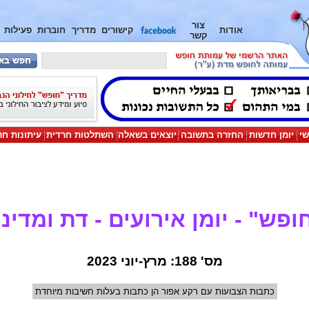
צור
אודות
קישורים
מדריך
חוברות
פעילות
קשר
שי
יומן חדשות
החזרה בתשובה
יוצאים בשאלה
השתלטות חרדית
עיתונות חר
ופש" - יומן אירועים - דת ומדינ
מס' 188: מרץ-יוני 2023
כתבות הצבועות עם רקע אפור הן כתבות בעלות חשיבות מיוחדת