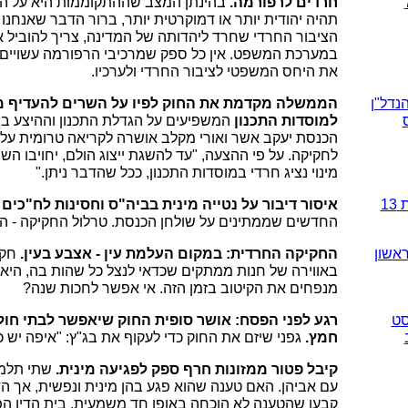
חרדים לרפורמה.
בהינתן המצב שההתקוממות היא על ה
תהיה יהודית יותר או דמוקרטית יותר, ברור הדבר שאנחנו 
הציבור החרדי שחרד ליהדותה של המדינה, צריך להוביל
במערכת המשפט. אין כל ספק שמרכיבי הרפורמה עשויים
את היחס המשפטי לציבור החרדי ולערכיו.
נדל"ן
הממשלה מקדמת את החוק לפיו על השרים להעדיף מ
למוסדות התכנון
המשפיעים על הגדלת התכנון וההיצע בש
הכנסת יעקב אשר ואורי מקלב אושרה לקריאה טרומית על 
לחקיקה. על פי ההצעה, "עד להשגת ייצוג הולם, יחויבו ה
מינוי נציג חרדי במוסדות התכנון, ככל שהדבר ניתן."
1
איסור דיבור על נטייה מינית בביה"ס וחסינות לח"כים 
החדשים שממתינים על שולחן הכנסת. טרלול החקיקה - הד
אשון
החקיקה החרדית: במקום העלמת עין - אצבע בעין.
חקי
באווירה של חנות ממתקים שכדאי לנצל כל שהות בה, היא
מנפחים את הקיטוב בזמן הזה. אי אפשר לחכות שנה?
סט
רגע לפני הפסח: אושר סופית החוק שיאפשר לבתי חו
חמץ.
גפני שיזם את החוק כדי לעקוף את בג"ץ: "איפה יש כ
קיבל פטור ממזונות חרף ספק לפגיעה מינית.
שתי תלמיד
עם אביהן. האם טענה שהוא פגע בהן מינית ונפשית, אך הדי
קבעו שהטענה לא הוכחה באופן חד משמעית. בית הדין 