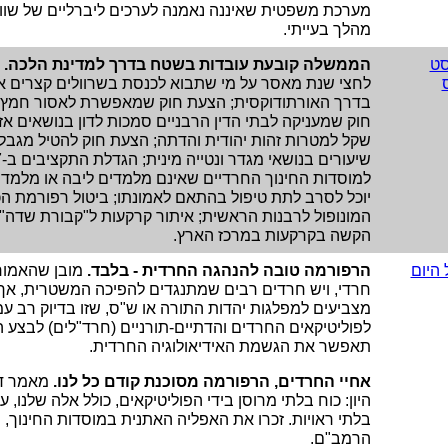
מערכת משפטית שאיננה נאמנה לערכים ליברליים של שוויון
מהלך בעייתי.
סט
הממשלה קובעת עובדות בשטח בדרך למדינת הלכה.
ב
לחצי שנת מאסר על מי שתבוא לכנסת בשרוולים קצרים א
בדרך האורתודוקסית; הצעת חוק שמאפשרת לאסור חמץ ב
שקל למטרות זהות יהודית והדתה; הצעת חוק להטיל מגבלו
למוסדות החינוך החרדיים שאינם מלמדים ליבה או מלמדי
יוכל לסרב לתת טיפול בהתאם לאמונתו; ביטול רפורמת ה
המונופול לרבנות הראשית; איתור קרקעות ל"קבורת שדה"
הקשה בקרקעות במרכז הארץ.
היום
הרפורמה טובה להנהגה החרדית - בלבד.
מובן שהאמור א
חרדי, ויש חרדים רבים שמתנגדים להפיכה המשטרית, אך
מצביעים למפלגות יהדות התורה או ש"ס, שזו בדיוק רב עמ
לפוליטיקאים החרדים והדתיים-תורניים (חרד"לים) לבצע
תאפשר את הגשמת האידיאולוגיה החרדית.
אחיי החרדים, הרפורמה מסוכנת קודם כל לנו.
מאמר דע
היון: כוח בלתי מרוסן בידי הפוליטיקאים, כולל אלה שלנו, 
בלתי ראויות. זכרו את האפליה האתנית במוסדות החינוך, ו
הרמב"ם.