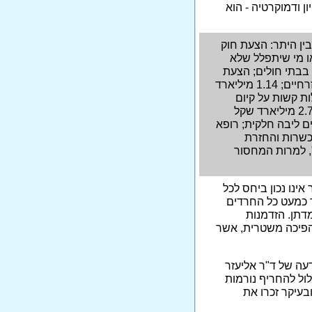
 ודמוקרטיה - הוא
ין היתר: הצעת חוק
ו מי שיתפלל שלא
בתי חולים; הצעת
חוק שמעניקה לבתי הדין הרבניים סמכות לדון בנושאים אזרחיים; 1.14 מיליארד
ת קשות על קיום
שיעורים בנושאי מגדר ונטייה מינית; הגדלת התקציבים ב-2.7 מיליארד שקל
ם ליבה חלקית; רופא
כשרות והחזרת
, למרות המחסור
ינו נכון ביחס לכל
 כמעט כל החרדים
דתן. הזדמנות
 הפיכה משטרית, אשר
ה של ד"ר אליעזר
עלול להחריף נורמות
בעיקר זכרו את