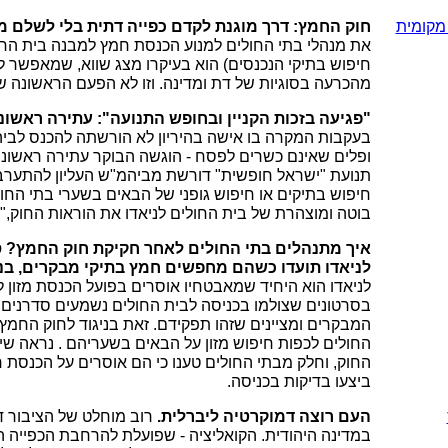
מקומית
חוק החמץ: דרך מוגנת לקדם כפייה דתית בלי לשלם מ
את מנהלי בתי החולים למנוע הכנסת חמץ למבנה בית החו
חיפוש בתיקי הנכנסים) הוא בעיקרו מצג שווא, שמאפשר
מהכרעה בסוגיות של דת ומדינה. וזו לא הפעם הראשונה ש
"פגיעה בזכות הקניין ובחופש התנועה": עתירה ראשונ
בעקבות המקרה בו אישה בהיריון לא הורשתה להכנס לבי
ופלים שאינם כשרים לפסח - הוגשה הבוקר עתירה ראשונה
תנועת "ישראל חופשית" דורשת מביהמ"ש העליון להתערב מ
חיפוש בתיקים או חיפוש גופני של הבאים בשערי בתי החול
בוטה ומוצהרת של בית החולים לניאדו את הוראות החוק,"
איך מתנהלים בתי החולים לאחר חקיקת חוק החמץ? 
לניאדו תועדו כשהם מחפשים חמץ בתיקי מבקרים, בני
לניאדו הוא היחיד שמאבטחיו אוסרים בפועל הכנסת מזון
בסרטונים שצולמו בכניסה לבית החולים נשמעים סדרנים 
המבקרים ומציינים שזהו תפקידם. זאת בניגוד לחוק החמץ,
החולים לכפות חיפוש מזון על הבאים בשעריהם . נראה שי
החוק, וחלק מבתי החולים טענו כי הם אוסרים על הכנסת 
ביצעו בדיקות בכניסה.
העם רוצה דמוקרטיה ליברלית.
רוב מוחלט של הציבור ד
במדינה היהודית. הקואליציה - שפועלת להרחבת הכפייה ה