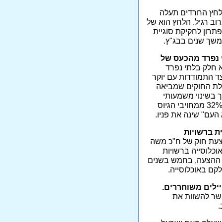
חץ החרדים תעלה
ב רגיל. הלחץ הוא של
תרון לחקיקת סוגיית
משך שנים בבג"ץ.
י נפרד מהכעס של
וא חלק בלתי נפרד
ד התמודדות עם יוקר
ילת החוקים שמביאה
בשינוי משמעותי
במתווה השירות הצבאי שיתגמל את התורמים. אולם, עם 32% ממחויבי הגיוס
העם" שינה את פניו.
ת ברשויות
עת חוק של ח"כ משה
וכלוסייה ברשויות
י ההצעה, בחמש בשנים
לקם באוכלוסייה.
ילים משוחררים.
פשר להשוות את
.