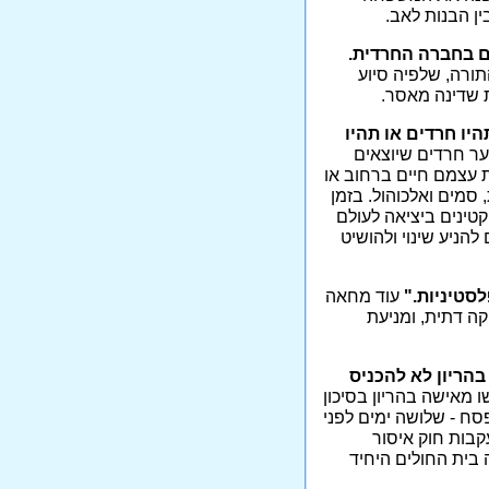
ן הבנות לאב.
ם בחברה החרדית.
ורה, שלפיה סיוע
ת שדינה מאסר.
היו חרדים או תהיו
ער חרדים שיוצאים
 עצמם חיים ברחוב או
סמים ואלכוהול. בזמן
טינים ביציאה לעולם
הניע שינוי ולהושיט
לסטיניות."
עוד מחאה
ה דתית, ומניעת
הריון לא להכניס
 מאישה בהריון בסיכון
סח - שלושה ימים לפני
קבות חוק איסור
בית החולים היחיד