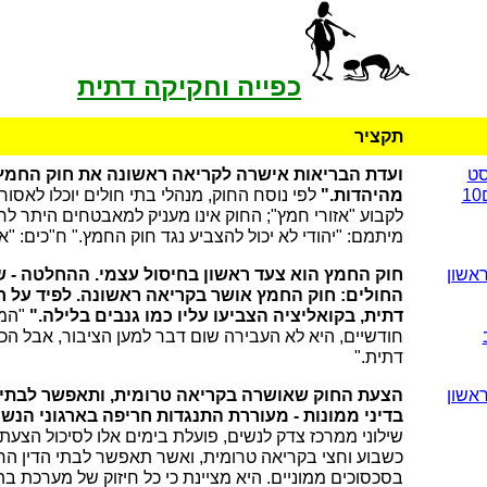
כפייה וחקיקה דתית
תקציר
סט
ועדת הבריאות אישרה לקריאה ראשונה את חוק החמץ;
מהיהדות."
לפי נוסח החוק, מנהלי בתי חולים יוכלו לאסו
לקבוע "אזורי חמץ"; החוק אינו מעניק למאבטחים היתר לח
מיתמם: "יהודי לא יכול להצביע נגד חוק החמץ." ח"כים: "א
אשון
חוק החמץ הוא צעד ראשון בחיסול עצמי. ההחלטה - ש
החולים: חוק החמץ אושר בקריאה ראשונה. לפיד על ח
דתית, בקואליציה הצביעו עליו כמו גנבים בלילה."
"הממ
חודשיים, היא לא העבירה שום דבר למען הציבור, אבל הכי 
דתית."
אשון
הצעת החוק שאושרה בקריאה טרומית, ותאפשר לבתי הד
בדיני ממונות - מעוררת התנגדות חריפה בארגוני הנשי
שילוני ממרכז צדק לנשים, פועלת בימים אלו לסיכול הצעת
כשבוע וחצי בקריאה טרומית, ואשר תאפשר לבתי הדין הרב
בסכסוכים ממוניים. היא מציינת כי כל חיזוק של מערכת בת