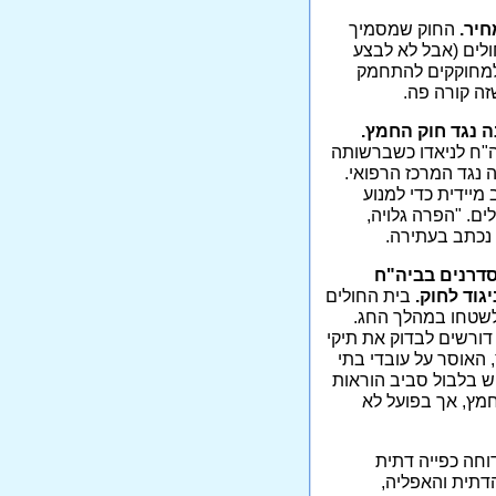
חיר.
החוק שמסמיך
לים (אבל לא לבצע
 למחוקקים להתחמק
זה קורה פה.
ה נגד חוק החמץ.
ה"ח לניאדו כשברשותה
 נגד המרכז הרפואי.
יידית כדי למנוע
ים. "הפרה גלויה,
 נכתב בעתירה.
סדרנים בביה"ח
גוד לחוק.
בית החולים
 לשטחו במהלך החג.
דורשים לבדוק את תיקי
 האוסר על עובדי בתי
ש בלבול סביב הוראות
חמץ, אך בפועל לא
וחה כפייה דתית
דתית והאפליה,