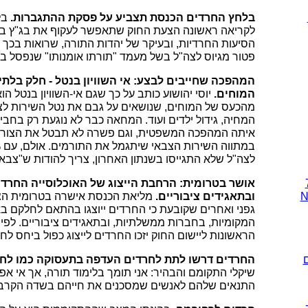
בלחץ החרדים הכנסת תצביע על פסקת ההתגברות.
בל
לקריאה ראשונה הצעת החוק שתאפשר לעקוף את בג"ץ ברו
הסיעות החרדיות, ובעיקר של יהדות התורה, שרואות בכך פ
פטור מגיוס לצה"ל בשל מעמד "תורתו אומנותו" שנפסל ב
המהפכה שחייבים לבצע: אי השוויון בנטל - חלק בלת
המוחים.
יוסי יהושוע כותב על כך שגם אי-השוויון בנטל ה
מהכעס של המוחים, שנושאים על גבם את נטל השירות לצ
המחיה, גידול ילדים ועוד. המחאה כבר לא נוגעת רק בחב
איתה המהפכה המשפטית, וגם פשרה לא תבטל את הצורך 
לצה"ל שלא התגייסו בשנתון האחרון, צריך להודות ש"צבא 
אושר בטרומית: הרחבת הייצוג של האוכלוסייה החרדי
N
ובתאגידים ציבוריים.
מליאת הכנסת אישרה בטרומית הצ
גפני ואחרים שקובעת כי החרדים ייוצגו בהתאם לחלקם בא
המקומיות, בחברות ממשלתיות, ובתאגידים ציבוריים. לפ
הראשונות ליישום החוק יזכו החרדים לייצוג כפול ביחס לח
החרדים דרשו לתת לחרדים העדפה בתעסוקה כמו לחי
שיקלי התקומם והבהיר: אני תומך בלימוד תורה, אך אי א
התנאים שלהם לאנשים שמסכנים את חייהם בשדה הקרב