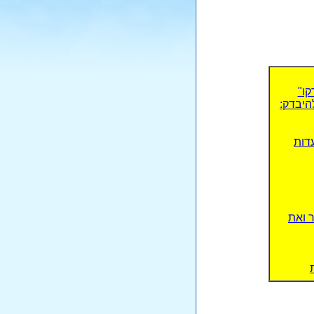
קו"
היבדק:
פנות ל'קראון פלאזה'": אחרי חשיפת ynet - עדות
 ואת