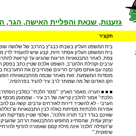
גזענות, שנאת והפליית האישה, הגר, ה
תקציר
בית המשפט העליון בשבתו כבג"ץ בהרכב של שלושה שופ
בית המשפט העליון אסתר חיות, קבע שיש להעמיד לדין 
צפת, לאחר התבטאויות חריגות שהגיעו עד קריאות להתרת
ערבים וקהילת הלהט"ב. השופט אלכס שטיין כתב בפסק הדי
נמנה עם אותם מקרים חריגים שמחייבים את התערבות 
מוסדות המשמעת. זאת מאחר שכמה מהתבטאויותיו הפומ
הקו האדום של מה שמותר לרב עיר להגיד בפרהסיה.'
■ ■ ■ הערה: מאמר הארץ: '"מסר הלכתי" כמלבין הסתה': 
הלכתי" אמור להלבין קריאה של רב עיר - שממומן מכסף צי
הערבי - לא להשכיר דירות לאזרחים ערבים. קשה גם להבין 
אמירות הלכתיות מסיתות כאלה לבין התבטאויות ש"כוללות 
שאינם בגדר דבר תורה והלכה", ושלפי שטיין מצדיקות הע
יצחק עמית, שהסתייג מחופש ההתבטאות הרחב שהעניק שט
ש"המילה 'הלכה' אינה מילת קסם שאמורה להדוף ולהרתיע
שיפוטית."'