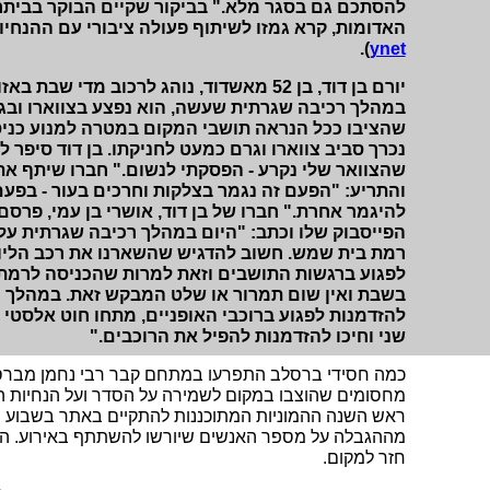
להסתכם גם בסגר מלא." בביקור שקיים הבוקר בביתר
האדומות, קרא גמזו לשיתוף פעולה ציבורי עם ההנחיו
).
ynet
יורם בן דוד, בן 52 מאשדוד, נוהג לרכוב מדי ש
במהלך רכיבה שגרתית שעשה, הוא נפצע בצווארו ובגפ
שהציבו ככל הנראה תושבי המקום במטרה למנוע כני
נכרך סביב צווארו וגרם כמעט לחניקתו. בן דוד סיפר ל-
שהצוואר שלי נקרע - הפסקתי לנשום." חברו שיתף את
והתריע: "הפעם זה נגמר בצלקות וחרכים בעור - בפע
להיגמר אחרת." חברו של בן דוד, אושרי בן עמי, פרס
הפייסבוק שלו וכתב: "היום במהלך רכיבה שגרתית עלינ
רמת בית שמש. חשוב להדגיש שהשארנו את רכב הליוו
לפגוע ברגשות התושבים וזאת למרות שהכניסה לרמת
בשבת ואין שום תמרור או שלט המבקש זאת. במהלך ה
להזדמנות לפגוע ברוכבי האופניים, מתחו חוט אלסטי 
שני וחיכו להזדמנות להפיל את הרוכבים."
כמה חסידי ברסלב התפרעו במתחם קבר רבי נחמן מברס
מחסומים שהוצבו במקום לשמירה על הסדר ועל הנחיות ה
ראש השנה ההמוניות המתוכננות להתקיים באתר בשבוע ה
מההגבלה על מספר האנשים שיורשו להשתתף באירוע. ה
חזר למקום.