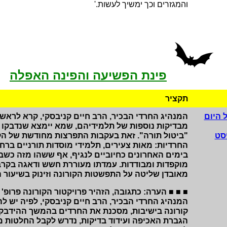
והמגזרים וכך ימשיך לעשות.'
פינת הפשיעה והפינה האפלה
תקציר
 היום
המנהיג החרדי הבכיר, הרב חיים קניבסקי, קרא לראשי
מבדיקות נוספות של תלמידיהם, שמא יימצא שנדבקו וה
סט
"ביטול תורה". זאת בעקבות התפרצות מחודשת של הק
החרדיות: מאות צעירים, תלמידי מוסדות תורניים ברחב
בימים האחרונים כחיוביים לנגיף, אף ששהו מזה כשב
מוקפדות ומבודדות. עמדתו מעוררת חשש ודאגה בקרב
מאובדן שליטה על התפשטות הקורונה וזינוק בשיעור 
■ ■ ■ הערה: כתגובה, הזהיר פרויקטור הקורונה פרופ' ר
המנהיג החרדי הבכיר, הרב חיים קניבסקי, לפיה יש ל
קורונה בישיבות, מסכנת את החרדים בהמשך ההידבקות
הגברת האכיפה ועידוד בדיקות, נדרש לקבל החלטות מ