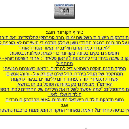
טירוף הקורונה חוגג:
 נדבקים בישיבות בשלושה ימים; הרב קניבסקי לתלמידים: "אל תיבד
על הקורונה במגזר החרדי טוען שחלק מתלמידי הישיבות לא מוכנים ל
"לא ברור כמה מהם חולים, זה מאוד מטריד אותי"
תופעה: נדבקים בכוונה בקורונה כדי לצאת למלונית בסוכות
"נדבקו בישיבה ביחד כדי להת
מהחמ"ל
מפקד תחנה הוקלט כשהציע דיל לחרדים: "תצאו כשאנחנו מגיעים"
המתקפה של מנהל ביה"ח: קהל שלם שפורק עול - והורג אנשים
עשרות תלמודי תורה נפתחו היום ללימודים בניגוד לתקנות
האדמו"ר מבעלז נדבק בקורונה וטופל בביתו בחשאי
ם מתוסכלים: "למה אפשר לשלוח את הילדים של החרדים לבתי הספר
הילדים שלנו לא?"
נתוני הדבקת הילדים בישראל נחשפים: 50% מהנדבקים חרדים
וגם:
ין כניסה לחרדים? האמת מאחורי התקרית המקוממת ברכבת נחשפת