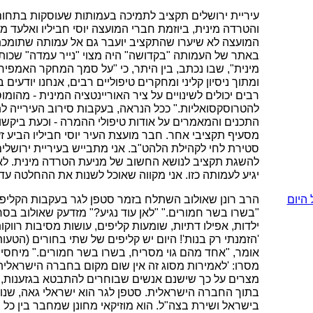
עיריית ירושלים תקציב לתמיכה בעמותות שעוסקות בתחו
והטרדה מינית, ביוזמת חברי המועצה יוסי חביליו ואלעד מ
המועצה לא שיערו שהתקציב יועבר גם אל עמותה שתומכת
באתר של העמותה "בקדושה" היה מצוי "נייר עמדה" שכותרת
מינית", שבו נכתב, בין היתר, כי "על סמך המחקר האמפיר
ומתוך ניסיון קליני ומחקרים טיפוליים רבים, אנחנו יודעים 
רבים יכולים לשינויים על ציר האוריינטציה המינית - מהומו
להטרוסקסואליות." ככל הנראה, בעקבות סירוב העירייה ל
התכנים והמאמרים על אודות טיפולי ההמרה - וכעת ביקשו
מסעיף תקציבי אחר. חבר מועצת העיר יוסי חביליו הביע זע
סטירת לחי לקהילת הלהט"ב. אני מתבייש בעיריית ירושל
להשגת תקציב לנושא החשוב של מניעת הטרדה מינית. לא
יגיע לעמותה כזו. אני מקווה שאוכל לשנות את ההחלטה עד
היום
הרב רונן שאולוב השתלח בזמר סטפן לגר בעקבות הקליפ "ר
"בשרו בשר חמורים." "לאן עוד נגיע?" מזדעק שאולוב בסר
ילדות, אפילו דתיות, שומעות קליפים, עושות מסיבות רווקו
'הזמנתי רק בנות'! היום יש קליפים של שתי בחורים (הטעו
אומר, "אחד מהם גוי מסריח, בשרו בשר חמורים." מיחסי 
מצרים על כך שישנם אנשים שבוחרים להתבטא בגזענות, ת
בתוך החברה הישראלית. סטפן לגר הוא ישראלי גאה, שנו
בישראל ושירת בצה"ל. הוא מוזיקאי מחונן שמחבר בין כל 