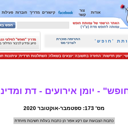
צור
אודות
קישורים
מדריך
חוברות
פעילות
קשר
שי
יומן חדשות
החזרה בתשובה
יוצאים בשאלה
השתלטות חרדית
עיתונות חר
ופש" - יומן אירועים - דת ומדינ
מס' 173: ספטמבר-אוקטובר 2020
כתבות הצבועות עם רקע אפור הן כתבות בעלות חשיבות מיוחדת