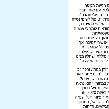
ם מניעת תקיפה
לכא. עם זאת, חברי
 ב"טיפולי המרה".
ו "טיפול לשינוי נטייה
י והמדעי המצטבר,
בוודאות לומר כי אנשים
סקסואליות
תמוך בעמותה, הוסרו
 אנשיה תמיכה, אך
ם על המהלך: 'זו
ים ומצטער שפעלתי
 פיללתי שחלק ממנו
 לישיבת המועצה.'
ק בנות", והכריז כי
טון, "היום אתה רואה
ת. מה הן שומעות?
ת במקור)," הוא נראה
הציבור של סטפן
מסרו: 'לאמירות מסוג זה אין שום מקום בחברה הישראלית בשנת 2020. אנו
וך פיזור רעל ושנאה
לד בישראל, התחנך
הגילאים, הדתות