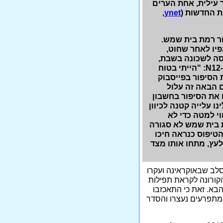
 עילית, אחת הערים
ת החדשות (
ynet
‏,
בת באזור רמת בית שמש.
יו לאחר שחוט,
סה לשכונה בשבת,
N12
: "הייתי בטוח
 הסיפור בפייסבוק
ם הבאה זה עלול
ם את הסיפור בחשבון
ו עלייה קטנה לכיוון
י למטה כדי לא
 בית שמש לא סגורה
טיפוס כנראה חיכו
לעץ, מתחו אותו מצד
לב שבאוקראינה ועקרו
קורונה לקראת תפילות
בא. זאת כי התאכזבו
מתפרעים נעצרו והסדר