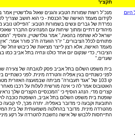
תקציר
היום
מנכ"ל רשות שמורות הטבע והגנים שאול גולדשטיין אמר בד
לקידום מעמד האישה של הכנסת - כי הוא חושב שצריך לק
נפרדת של גברים ונשים בשמורות הטבע: "הפיילוט נובע מ
מיהודים דתיים ומתוך שיחות עם המנהיגים התברר שאוכל
ישראל לא שותפה בהנאה," אמר גולדשטיין, והוסיף: "המטר
פתוחים לכלל הציבורים." יו"ר הוועדה ח"כ פורר אמר: "אי
מעמד האישה, אלא רצון לייצר מציאות של כיבוש זוחל ש
הציבורי, כדי שנקום יום אחד כולנו ונחיה בתל אביב כמו ב
שערים."
בית משפט השלום בתל אביב פסק לטובתה של צעירה שה
לפני כשנתיים בגין אפליה והטרדה מינית. לפני כשנתיים 
קו 103 של "אגד תעבורה" מביתה שבמועצה האזורית מטה
האוטובוס אמר לה כי אינה מורשית לעלות על רכבו מאחר
קצרים מדי. הנהג הוסיף כי "המכנסיים הקצרים שלך נראים
שופטת בית משפט השלום בתל אביב, השופטת כוכבה לוי
התובעת וקבעה כי מדובר באפליה. יתרה מכך, לוי קבעה כ
מהטרדה מינית. מדובר בהחלטה משמעותית של בית המשפ
התייחסות ללבוש של אישה נחשבת להטרדה על רקע מיני.