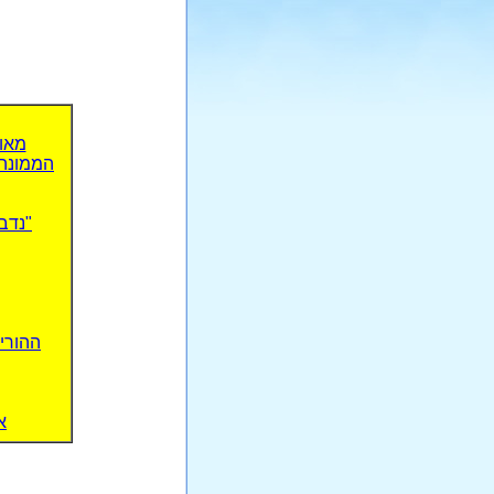
מאות
הממונה 
ההורי
א