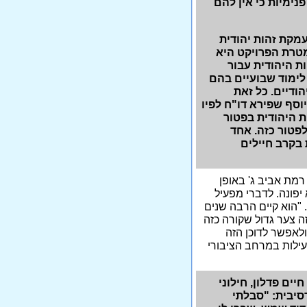
ימיות כי אין להם
מקת זהות יהודית
מטרת הפרויקט היא
ת היהודית עבור
לימוד שבועיים בהם
ודיים. כל זאת
סף שפירא דו"ח לפיו
 היהודית בפטור
פטור כזה. אחד
בקרב חיילים
רמת אביב ג' באופן
שקלים אם הדוכן לא יפונה. לדברי מפעיל
 "הוא קיים הרבה שנים
ה צער גדול שקורה כזה
ולאפשר לדוכן הזה
עילות במרחב הציבורי
ים פדלון, חילוני
האגרסיבית: "סבלתי