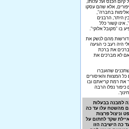
קיום הכנס ועל עלותו,
יפורים, אלא שהם עסקו
אלימות בחברה",
ין היתר, הרבנים
 אינו קשור כלל
 בו "מקובל אלוקי".
ם דורשות מהם לנשק את
י היה רעב כי הגיעה
ברכים את ברכת
ה אם לא מברכים את
 שתכנים שהועברו
 כל המצוות והאיסורים
ר את רמת קריאתם ובו
ם כיפור נפלו הרבה
ינוך.
ר ישראל" של חסידות גור פלשה לפני 20 שנה למבנה בבעלות
אם מהשטח עלו עד כה
ט וניצול פרצות
יילת שקד לחתום על
עד כה הישיבה הזו