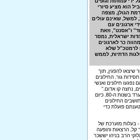
ידי עמותות וגופים
יל הוא מציע סיורי
רמת הגולן, מצפה
ת, למשל, שאינם עולים
די ארגונים עם
ד" ו"אסנט", וזאת
יהדות ישראלית, נמסר
הווה כר לארגונים
ם לרמטכ"ל שלא
לגות הדתיות, לממש
 שיצאו להפגין, תוך
סידות גור. החילונים
נפגעו חילונים ואנשי
ם, נחצה קו אדום."
כ-150 משפחות חרדיות מהחסידות הגיעו לראשונה לעיר ערד בשנות ה-80. כיום
לוסיית העיר. התושבים החילונים
טענתם פועלת כדי
 - בעלות מוערכת של
וד קל, הרצאות והופעה
לוקי הרב בניהו יששכר