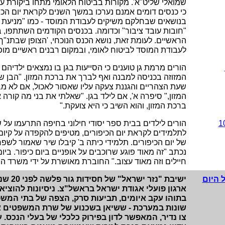
שמואלי שליט"א'. מקורות בביטוח הלאומי מתחו ביקורת על 
כי כנסים דומים אמנם נערכו במשך השנים לקראת יום הכ
בנושאים שבחלקם משיקים לעבודת המוסד - כמו "מניעת 
"חובות עובד ציבור" וכדומה. בכנסים הקודמים השתתפו, ב
הראשיים. לעומת זאת, נושא הכנס הנוכחי, 'הצופן שבתנ"ך',
לעבודת המוסד לביטוח לאומי, ובמקום רבנים ראשיים מופיע
הורים מרמת גן טוענים כי הסייעות בגן בו נמצאים ילדיה
המזוזה בכניסה למבנה ואף לברך את ברכת המזון. "הבן של
שעת הצהריים והגננת צעקה עליו שאסור לאכול, אם לא מ
המזון," סיפרה א', אם לילד בגן. "שאלתי את בני מה קור
ברכת המזון, והוא השיב כי היא צועקת."
הורים לילדים בבית ספר יסודי חילוני בחיפה התרעמו על
לתלמידים לקראת יום הכיפורים, מטיפים להקפדה על קיום
של יום הכיפורים. תלמידי כיתה ב' קיבלו שיר שאמור לשפ
נכתב "זה מאוד פוגע שרוכבים על אופניים ביום כיפור. ביו
חיילים וזה מאוד עצוב." החוברת מאושרת על ידי משרד הח
 היום
ישיבת "נז
ארגון פועלי אגודת ישראל בראשל"צ. ניסיונות להוצי
בתוהו עקב איומים, תביעות סרק, הצפה של בתי המשפ
שונות במערכת - ששיאן בשכנוע של שרת המשפטים א
צו נדיר, המאפשר לדון בפירוק כלכלי של בעלי הנכס. 