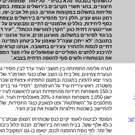
להשתתף בסבסוד מלא בסיורי "סליחות" שמופעלים על 
חיצוניים, בחגי תשרי הקרובים בירושלים ובצפת. במקב
סליחות בתשלום במקומות אחרים, כגון תל אביב-יפו, 
רמון וגוש עציון. חלק ניכר מהסיורים בירושלים ובצפ
כסף ליחידות, כוללים אלמנטיים דתיים ומבוצעים על י
אוריינטציה דתית כגון "הקרן למורשת הכותל", "עיר דו
בניגוד לסיורים בתשלום. מארגון פנים, איגוד ארגוני 
בתגובה: 'לא ייתכן שצה"ל שאמון על ביטחון המדינה מ
דתיים לנסות ולהחזיר צעירים בתשובה. אנחנו קוראי
להיכנע ללחצים הפוליטיים שמופעלים עליו מצד המפ
את הבטחותיו ולשים סוף להטפה הדתית בצבא.'
תגרה אלימה התפתחה בין תושבי העיר ערד לבין חסידי גור
הבערת צמיגים, מול בית בו הוצב שלט כנגד האדמו"ר של ח
בעיר יצאו להפגין בתגובה ובמקום התפתחו עימותים שבהם 
משטרה. ראש עיריית ערד על העימותים: "חסידי גור בריוני
ישנן 1,050 משפחות המהוות כ-20% מאוכ
מתלוננים על "השתלטות" ופנו למאבק כנגד החסידות, של
להתיישב בשכונות חילוניות ולשנות את צביון העיר.
קר
המוסד לביטוח לאומי יקיים כנס שכותרתו 'הצופן שבתנ"ך'
כ-45 אלף שקל, בבית הארחה בירושלים. הכנס יכלול כיב
של זמר. לפי נוסח ההזמנה לכנס, ינאמו בו גם 'המקובל הא