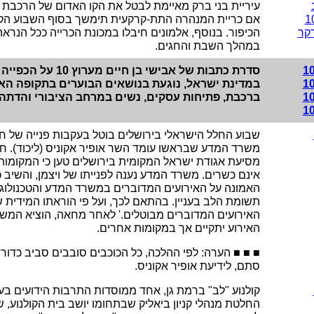
עיריית בני ברק מאיימת לבטל את הקו האדום של הרכבת
אם כריית המנהרה התת-קרקעית תימשך בסוף השבוע הקרו
קר
הכיפור. בנוסף, אלמונים חיבלו במכונת הכרייה ככל הנרא
במהלך השבת והחגים.
סדרת כתבות של אבישי בן חיי
במדינת ישראל, נוגעת בנושאים הבוערים בתקופה הא
ברכבת, פתיחות עסקים, נשים במרחב הציבורי והדתה.
שבוע החלל הישראלי בירושלים בוטל בעקבות פנייה של ח
משרד המדע שבראשו עומד השר אופיר אקוניס (ליכוד). חבר
מסיעת אגודת ישראל המקומית בירושלים טען כי המקומות
אינם כשרים. משרד המדע נענה לפנייתו של ויצמן, והשיב כ
האמונה על האירועים המדוברים במשרד המדע והטכנולוגי
תשומת הלב בעניין. בהתאם לכך, ועל פי הוראתו המידית 
האירועים המדוברים מבוטלים.' לאחר מחאה, הוציא המשר
האירוע יתקיים אך במקומות אחרים.
■ ■ ■ הערה: לפי ההלכה, כל הכוכבים סובבים סביב כדור
סתם, לידיעת אופיר אקוניס.
קולנוע "לב" ברמת גן, אחד ממוסדות התרבות הידועים בעי
החלטת מנהלי קניון ביאליק שבתחומו יושב בית הקולנוע, של