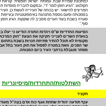
למתכונת שמירת שבת. עמותת "ישראל חופשית" קוראת ש
הקולנוע: "הגיע הזמן לומר 'די', ובמקום להבריח מוסדות 
תמריצים להישאר. יש בכוחה של העירייה לעשות כן. העיריי
בסמכותה ופעם נוספת מתנהגת באימפוטנטיות ובעייפות הא
סגורה בשבת בעוד הערים מסביב לה שוקקות. הגיע הזמן 
סוף."
הסיעות החרדיות ש"ס ויהדות התורה הודיעו כי יעלו
בוועדת השרים לענייני חקיקה את הצעת "חוק המרכול
מקומית לא תוכל להתיר פתיחת חנויות בשבת בתחום 
שר הפנים, וזאת במטרה לפסול את חוק העזר בתל אבי
מסחר מוגבלת ברחבי העיר ביום המנוחה.
השתלטות/התחרדות/מיסיונריות
תקציר
ענף תודעה יהודית שתחת אגף כוח אדם בצה"ל מעודד