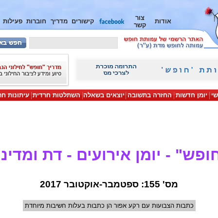
צור
אודות
קישורים
מדריך
חוברות
פעילות
קשר
שי
יומן חדשות
החזרה בתשובה
יוצאים בשאלה
השתלטות חרדית
עיתונות חר
ופש" - יומן אירועים - דת ומדינ
מס' 155: ספטמבר-אוקטובר 2017
כתבות הצבועות עם רקע אפור הן כתבות בעלות חשיבות מיוחדת