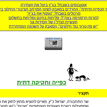
אוטובוסים בשבת? בג"ץ ביטל את העתירה
 הכפייה הדתית": החרדים במאבק לשינוי המרחב הציבורי החילוני ב
מרכולים בשבת? "נעקוף את בג"ץ"
למרות הרפורמה בצה"ל: סליחות בחינם וסליחות בתשלום
תעשיית הנדל"ן של חסידות גור
"יש פה טרור נגד חילונים": המאבק על השכונה המתחרדת
כפייה וחקיקה דתית
תקציר
שר התחבורה, ישראל כ"ץ, מאיים להוציא מחוץ לחוק את 
שמפעילות בשבת האגודות השיתופיות "שבוס" ו"נוע תנוע