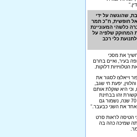
ן."
ת, שהוגשה על ידי
אל חופשית, ח"כ תמר
ברה כלשהי המעוניינת
ת המחוקק שלפיה על
תנועת כלי רכב
חשיך את מסכי
פה בעיר, ואיים בחרם
הטלוויזיות דלוקות.
ת יום הכיפור וייאלצו לסגור את
לווין, יפעת חי שגב,
 וכי היא שוקלת אותם
קשורת זהו בבחינת
קודש הקודשים, וכמו שמדינת ישראל התנהגה תקשורתית 70 שנה, נשמור גם
 אחד את השני כבעבר."
י הטיסה לראות סרט
יתה שמיכה כהה בה
ר.