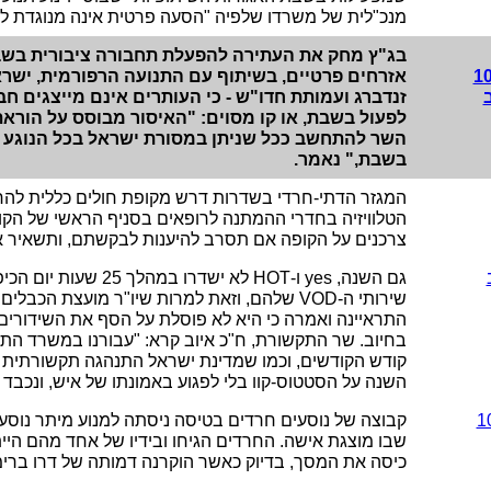
מנכ"לית של משרדו שלפיה "הסעה פרטית אינה מנוגדת לדי
בג"ץ מחק את העתירה להפעלת תחבורה ציבורית בשב
אזרחים פרטיים, בשיתוף עם התנועה הרפורמית, ישר
זנדברג ועמותת חדו"ש - כי העותרים אינם מייצגים ח
לפעול בשבת, או קו מסוים: "האיסור מבוסס על הורא
השר להתחשב ככל שניתן במסורת ישראל בכל הנוגע ל
בשבת," נאמר.
המגזר הדתי-חרדי בשדרות דרש מקופת חולים כללית לה
הטלוויזיה בחדרי ההמתנה לרופאים בסניף הראשי של הקו
צרכנים על הקופה אם תסרב להיענות לבקשתם, ותשאיר את 
גם השנה,
yes
ו-
HOT
לא ישדרו במהלך 25 שעו
שירותי ה-
VOD
שלהם, וזאת למרות שיו"ר מועצת הכבלים וה
התראיינה ואמרה כי היא לא פוסלת על הסף את השידורים,
בחיוב. שר התקשורת, ח"כ איוב קרא: "עבורנו במשרד הת
השנה על הסטטוס-קוו בלי לפגוע באמונתו של איש, ונכבד
קבוצה של נוסעים חרדים בטיסה ניסתה למנוע מיתר נוסע
שבו מוצגת אישה. החרדים הגיחו ובידיו של אחד מהם הי
כיסה את המסך, בדיוק כאשר הוקרנה דמותה של דרו ברימ