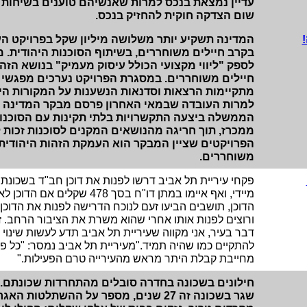
עדיין נמצאת בנכס למרות שאנשיהם טוענים בשיחות פנ
שום הצדקה חוקית להחזיק בנכס.
המדינה תשקיע יותר משלושה מיליון שקל בפרויקט הע
בקרב חיילים משוחררים, בשיתוף הסוכנות היהודית. 
לספק "ליווי מקצועי הכולל עיסוק מעמיק" בנושא הזהו
חיילים משוחררים. במסגרת הפרויקט נערכים מפגשי 
מתקיימות הרצאות וסדנאות הנשענות על המקורות היה
למרות העובדה שבמאי האחרון פרסם מבקר המדינה יו
הממשלה ביצעה התקשרויות בלתי תקינות עם הסוכנות
ממכרז, תוך חריגה מהנושאים המקנים לסוכנות זכות ל
הפרויקטים שציין המבקר הוא העמקת הזהות היהודית 
משוחררים.
פקחי עיריית תל אביב דרשו לפנות את דוכן חב"ד בשכונת 
מיידי, ואף איימו במתן דו"ח בסך 478 
הדוכן, תושבים הביעו זעם לנוכח הדרישה לפנות את הדוכן.
ורוצים לפנות אותו אחרי שהוא משרת את הציבור הרחב. ז
דבר בעיר, אני מקווה שעיריית תל אביב תדע לעשות שינוי 
להתקיים כמו שהיה תמיד."מעיריית תל אביב נמסר: "כל פ
מחייבת קבלת היתר מראש מהעירייה טרם הפעילות."
חילונים בשכונה בחדרה סובלים מהתחרדות שכונתם. חי
שגר בשכונה זה 27 שנים, מספר על ההשתלטות 