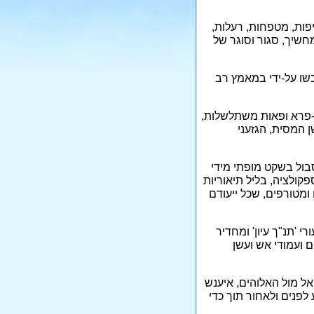
יפות, מטפחות, רעלות,
ם כובל ואפל, חשוך ומחשיך, סגור וסוגר של
בשו על-ידי במאמץ רב
ן-פרא ופאות משתלשלות,
ן המסית, הגזעני
לסבול בשקט מופתי מידי
קולציה, בליל תיאוריות
 ומטורפים, שכל ייעודם
ל עולם, בשנת 2008, עומד לו רב בשיעורי 'תנ"ך עיון' ומחדיר
 ועמודי אש ועשן
אל מול האלוהים, איענש
תנענע לפנים ולאחור תוך כדי