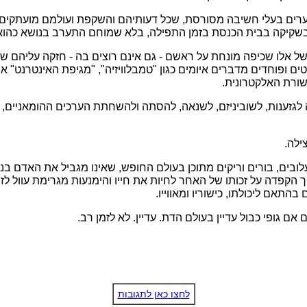
 נערים בעלי חשיבה מסורסת, שכל דעותיהם והשקפת ועולמם מועתקי
בשקיקה בבית הכנסת בזמן התפילה, בלא שמוחם התערב בנושא כהוא-
אלו שכיפה מונחת על ראשם - גם אינם רוצים בה - חזקה עליהם שיהי
סטים ופוחדים מדברים איומים כגון "טמבלוויזיה", "מגיפת האינטרנט" 
ורת האלקטרונית.
 לגזענות, לשוביניזם, לשנאה, להסתה ולהשחתת הערכים ההומאניים
ילה.
לובים, בורים וריקים מתוכן בעולם החופש, שאינו מגביל את האדם בנט
ך הקפדה על זכותו של האחר לחיות את חייו והימנעות מגרימת עוול ל
תאם ליכולתו, כישוריו ומאווייו.
אם גופי כבול עדיין בעולם הדת. עדיין. לא לזמן רב.