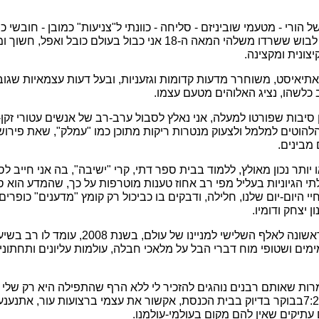
הורי - מטעמי שוביניזם - סליחה - כוונתי ל"צניעות" כמובן - חובשי כ
שביסים ושאר מיני פריטי לבוש ששרדו משלהי המאה ה-18 אני כבול בעול
צונית ומקצינה.
 אתיאיסט, משוחרר מדעות קדומות וגזעניות, ובעל דעות עצמאיות שגו
ב כלשהו, נציג האלוהים מטעם עצמו.
סיבות שפורטו למעלה, אני נאלץ לסבול ערב-רב של אנשים עטורי זק
הלהוטים למלמל ולצעוק מנטרות ריקות מתוכן כמו "עמלק", שאת פירוש
מבינים.
 יותר נכון מאולץ, ללמוד בבית ספר דתי, קרי "ישיבה", בה אני חייב 
י הגיוניות בעליל מפי רב אחוז טענות מוטרפות על כך, שהמדע הוא ספ
י היום-יום שלנו, חלילה, ודבקים בו כביכול רק קומץ "מדענים" כופרים
 יצחק ודומיו.
נמאס לי מכך שבמאה הראשונה לאלף השלישי למניינו ש
ים ושטופי מוח דברי הבל על מלאכי חבלה, עולמות עליונים ותחתונים
רות שאותם רבנים נוהגים להזכיר לי ללא הרף שהתפילה היא רק שלי 
קשות אם לא אתייצב ב-7:20בבוקר בדיוק בבית הכנסת, אקשור את עצמי ברצועות עור, א
עתיקים שאין להם מקום בעולמי-עולמנו.