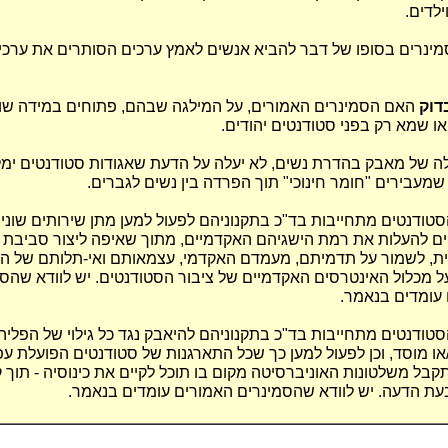
ילדים.
ינרים בסופו של דבר להביא אנשים לאמץ ערכים הסותרים את ערכי 
דוק
האם הסמינרים האמורים, על המילגה שבהם, פתוחים במידה שוו
או שמא רק בפני סטודנטים יהודים.
ה של מאבק בהדרת נשים, לא יעלה על הדעת שאגודות סטודנטים ימלי
שמעבירים "חומר חינוכי" תוך הפרדה בין נשים לגברים.
סטודנטים מתחייבות בד"כ בתקנוניהם לפעול למען מתן שירותים שונים
ם להעלות את רמת הישגיהם האקדמיים, מתוך שאיפה ליצור סביבת ל
ת, לשמור על תדמיתם, מעמדם האקדמי, עצמאותם ואי-תלותם של הס
ל מכלול האינטרסים האקדמיים של ציבור הסטודנטים. יש לוודא שהס
עומדים בנאמר.
סטודנטים מתחייבות בד"כ בתקנוניהם להיאבק נגד כל גילוי של הפלי
ו/או מוסד, וכן לפעול למען כך שכל התארגנות של סטודנטים הפועלת עפ"
קבל משלטונות האוניברסיטה מקום בו תוכל לקיים את כינוסיה - תוך 
ת הדעה. יש לוודא שהסמינרים האמורים עומדים בנאמר.