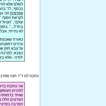
לשלם אלא להיפך
בכסף...?!" בהמ
אקדמית
הכי גבו
לקראת הסוף: "ג
עולם", "הטיול 
בחו"ל...". בסו
לא נהייתי, אבל
כאזרח שאכפת ל
ערכים דמוקרטיי
על צבא חזק שנ
בצבא. למרבה ה
ילודה - אלא בי
כתבה לנו ד"ר חנה ספרן:
אני כותבת בדא
למיניהן העוסקו
הפרטים הללו מ
המרבה בפרטים 