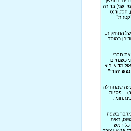
רדית. בהמשך,
ין שני) בדירה
, הסטודנט
קטנות"
של התחזקות,
ודיהן במוסד
 את חברי
י כשנתיים
ול מדוע והיא
נפש יהודי"
ופעה שמתחילה
) - "פסגות
ינתחומי.
ני, שמדבר בשפה
וס, ראיתי
ן כל חמש
דגש שאין צורך