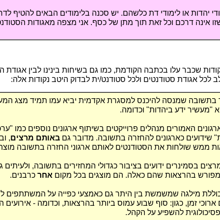
ודי יהדות או לימודי דת כלשהם. יש סכנה בלימודים הבאים להטיף לדר
זו אינה דרכם וכל זאת תוך מתן של כסף. אני מצפה מאגודות הסטודנ
דות שכבר עלו בכתבה הקודמת, כמו גם בשיחות בינינו לבין אגודת ה
ב לכל אגודת סטודנטים ולכל סטודנט/ית לבדוק היטב נקודות אלה:
 בתשובה שמנסה להיכנס למסגרת אקדמית יביא עמו תמיד מצג המעיד
 "מעשיר ידע ביהדות" וכדומה.
גונים האמורים מנהלים פרוייקטים בשיתוף ארגונים נוספים כמו "ערכ
" שידועים כארגונים להחזרה בתשובה. מדובר גם
באותם מרצים
, ו
 ממש שולחות את הסטודנטים לאותם ארגוני החזרה בתשובה מוצה
צים בסמינרים ידועים בציבור כגדולי המחזירים בתשובה, ולעיתים ג
מפורש בהרצאות שהם כאלה. הם מוצגים בכל מקום
אחר
כרבנים.
כוללת מילגה שמשמשת בין היתר גם כאמצעי כפייה על המשתתפים 
ארוכי זמן, כגון: סוף שבוע עמוס ביותר בהרצאות, וכדומה - אירועים 
סיכולוגית להשפיע על הקהל.