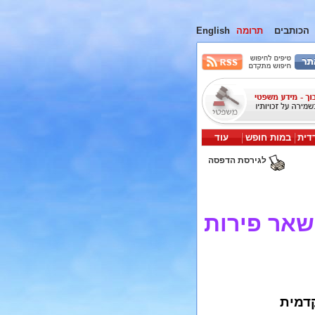
הכותבים
תרומה
English
דית
במות חופש
עוד
לגירסת הדפסה
ושאר פירות
קדמית