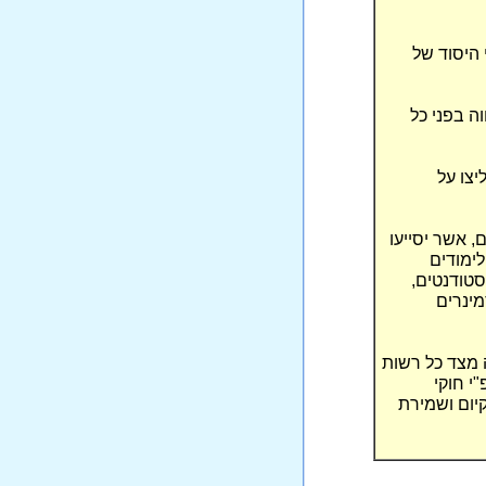
היסוד של
ה בפני כל
צו על
, אשר יסייעו
ימודים
טודנטים,
מינרים
ה מצד כל רשות
י חוקי
קיום ושמירת