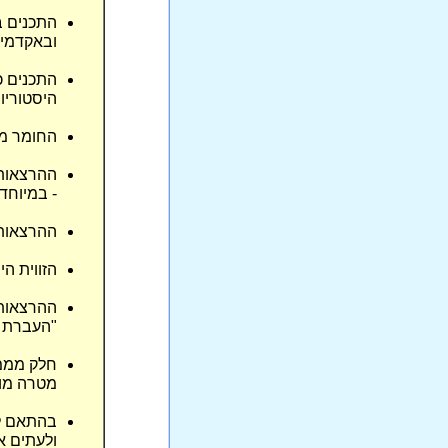
התכנים ב
ובאקדמי
התכנים כ
היסטוריות
החומר מת
ההרצאות 
- במיוחד
ההרצאות 
הזווית ה
ההרצאות 
"העברת י
חלק ממממ
מטרה מוצ
בהתאם למ
ולעתים א