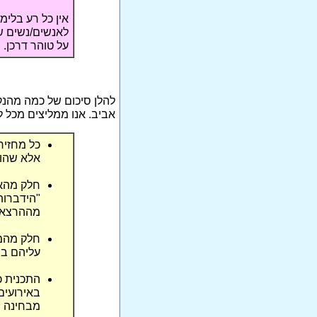
אין כל רע בלימ
לאנשים/נשים ש
על טוהר דרכן.
להלן סיכום של כמה מהנקו
אביב. אנו ממליצים מכל ל
כל מחזיר
אלא שהוא
חלק מהאר
"הידברות
מההרצאות
חלק מהמר
עליהם ב
התכנית 
באירועים 
מבחינה פ