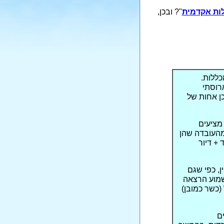
לות אקדמית
"? ובכן,
כללות.
רוסתי
ן אחות של
מציעים
מהעובדה שהן
יבוד + דיור
ן, כפי שגם
שמוע הרצאה
(כשר כמובן)
ם