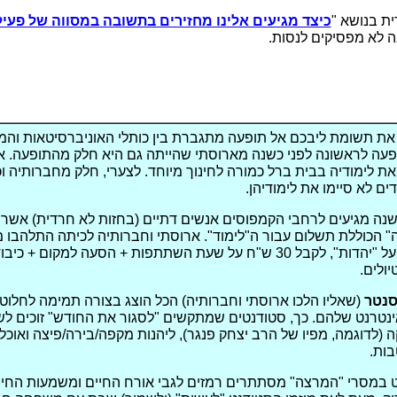
ת בנושא "
כיצד מגיעים אלינו מחזירים בתשובה במסווה של פעי
 לא מפסיקים לנסות.
 את תשומת ליבכם אל תופעה מתגברת בין כותלי האוניברסיטאות והמ
עה לראשונה לפני כשנה מארוסתי שהייתה גם היא חלק מהתופעה. א
ת לימודיה בבית ברל כמורה לחינוך מיוחד. לצערי, חלק מחברותיה וכ
ים לא סיימו את לימודיהן.
ה מגיעים לרחבי הקמפוסים אנשים דתיים (בחזות לא חרדית) אשר 
" הכוללת תשלום עבור ה"לימוד". ארוסתי וחברותיה לכיתה התלהבו 
מגיעות לשמוע על "יהדות", לקבל 30 ש"ח על שעת השתתפות + הסעה למקום + כ
ולים.
סנטר
(שאליו הלכו ארוסתי וחברותיה) הכל הוצג בצורה תמימה לחלוטי
נטרנט שלהם. כך, סטודנטים שמתקשים "לסגור את החודש" זוכים ל
 (לדוגמה, מפיו של הרב יצחק פנגר), ליהנות מקפה/בירה/פיצה ואוכל 
בות.
במסרי "המרצה" מסתתרים רמזים לגבי אורח החיים ומשמעות החיי