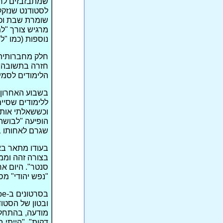
שמתבזבזים לרי
לסטודנט שנזקק 
שומרת שבת וכש
מרגיש צורך "ל
נוספות (כמו "
חלק מחברותיה 
חזרה בתשובה ונ
הלימודים לסמי
בשבוע האחרון,
ללימודים שסיים
וכששאלתי אותו
הופיעה "לבושה 
שגרם לאחותו ב
בעודו מתאר בא
בצורה זהה וממש
סנטר". היום א
"נפש יהודי" מס
ובטון של הסטו
מודעה, בהתחלה 
דקות", "הייתי 