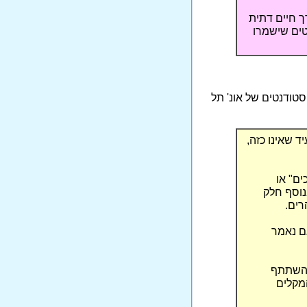
ך חיים דתית
טים שישמרו
סטודנטים של אונ' תל
 שאינו כזה,
ים" או
בנוסף חלק
רים.
ם נאמר
להשתתף
המקלים