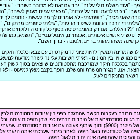
 - "ועוד משלמים לי על זה". יחד עם זאת לא מדובר בשוחד - "ועוד יק
שך : "רציתי לדעת יותר על יהדות", "מצאתי עמית מעניין לשיחה", "הד
הה שאני מכיר", "הופתעתי - לא אומרים לך מה לעשות - נותנים לך ידע
יליתי די הרבה רעיונות לשיפור הזוגיות", "גיליתי סיפורים מרתקים", "
לחו"ל? וואללה... אם רק באוניברסיטה בסוף כל קורס היו לוקחים אותך 
ף: "פגשתי אנשים איכותיים, אכפתיים, אינטליגנטיים", "תשמע, כמו ש'ת
 כן שינה משהו מהותי בחיים, ולטובה - ברוך השם".
ו שהמדינה תמשיך להיות ציונית דמוקרטית, עם צבא וכלכלה חזקים 
ם כמו שוויון בין המינים - ראיתי חשיבות עליונה לעורר מודעות לנושא.
תמך בכלכלה חזקה שמורכבת מהסטודנטים שיוצאים בסוף לשוק העב
צער, אנו, המגזר המשרת והמשלם, הופך בקצב מואץ למיעוט - ולא ר
ן השאר מהמקרים לעיל.
גה מרובה בעקבות הקשר שהתגלה בפני בין אגודות הסטודנטים לבין 
ת בגיוס סטודנטים/יות אל היהדות הדתית כפי שהן תופסות אותה, וכל 
שוחד בדמותה של מילגה ($900) ותוך שיתוף פעולה עם אגודות הסטודנטים. שמע
פיה של סטודנטית באונ' חיפה ולאחר בירור שערכתי איתה הגעתי אל
והמוכיח שהתופעה אינה יחודית לאונ' חיפה.