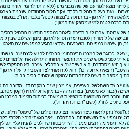
ק. מעת לעת מוזמן הסטודנט "לעשות" (ולשמור) שבת עם משפחה ח
לדיור מוצע לגור עם שלושה מבני מינו (ללא היתר להזמין אורחים מהמ
רות - זאת בעלות סמלית בלבד. עקב תלות הסטודנט שנבנית בארגון
מלא/להחזיר" לארגון - בהתחלה ב"מצווה קטנה" בלבד, אח"כ במצוות "
לתת ברכה קטנה למי שמספק את המזון").
של ארוסתי עברו לגור בדירה ולאחר כמספר חודשים התחיל תהליך 
טישה של לימודיהן לטובת עזרה וסיוע לארגון. בזמן השילוב שבין לימ
נר, הן שימשו כמפיצות ומשכנעות שכדאי להגיע למפגשים עם הארגון.
 יצא לי כבוגר של המרכז הבינתחומי הרצליה להגיע לכנס שבו פגשתי
 איתי לפני כשלוש שנים את התואר. אחותו התחילה את הלימודים לפנ
 איך היא מסתדרת, הוא השיב שהיא בתהליכי עזיבה. לא הספקתי לשא
היטב" (חצאית ארוכה וכו'). הוא לקח אותי לצד והסביר לי על הארגון
"
תוך מספר חודשים להתחרדות עמוקה ועימותים רבים בבית.
וזניי כיצד השתלשלו העניינים, אני מבין שגם במקרה דנן, מדובר בת
יכה (עבור לא מעטים) בצורה זהה - בדמיון גדול לאחיו (הקטן מסתבר
חותו וחברותיה משמשות כ"מפיצות שמועה" בכיתות הלימוד במרכז הב
פק טיולים לחו"ל (לשם "הכרת היהדות").
בסרטונים ב-YouTube ניתן לראות כיצד הארגון מציג פרופילים של "טיפוס" חילו
דנטים ומפיג את חששותיהם. בהתחלה : "איך הגעתי לזה? הלכתי בקמפ
לא ידעתי מה רוצים ממני", "הייתי בטוח שהולכים להניח עליי תפילי
בטוח רוצים להחזיר'תי בתשובה", "אמרתי לעצמי - דוס אנ'לא יהיה". מו