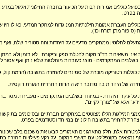
פועל כוללים אמירות רבות על הכיעור בחברה החילונית וזלזול במדע 
ה בפרט.
וללים העברת אמונות הילכתיות המנוגדות למחקר המדעי, כאילו היו ע
 (סיפור מתן תורה וכו').
עלם לחלוטין ממחקרים מדעיים על היהדות וההיסטוריה שלה, ואף מנ
אינן משאירות בד"כ מקום להטלת ספק וביקורת - לא בזמן ולא במתן 
 בשלבים המתקדמים - מוצג כעובדות מוחלטות שלא ניתן ואף אסור לה
כוללות רטוריקה מוכרת של סמינרים להחזרה בתשובה (הרמת קול, שפת
יחידה של היהדות בה מדובר היא היהדות החרדית האורתודוקסית.
על עיקרי היהדות - במיוחד בשלבים המתקדמים - מעבירות מסר ברו
דע" אלא של "צורך לקיים".
ני המילגות הללו מצוטטים במחקרים חברתיים ובסיכומים בתיקשור
הרת להחזיר בתשובה חילוניים במיוחד וסטודנטים בפרט.
טרות אלה, חלק מהארגונים האמורים קבעו את משכנם בלב שכונות ח
ף נמצאים בקונפליקט עם תושבי המקום, על רקע פעילויות החזרה ב