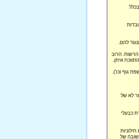
בכלל
ובדות
וגד להם.
הרשות. הרוב
תווכח איתן.
 גוף וכו').
ר לא של
ת כבעלי
ילוניות
תשובה של