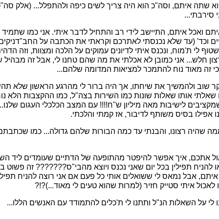
וא שתה איתם, וסה"כ הוא היה צריך לשים כיפה ולהתפלל... (אלק סה"כ..
 סירבתי...
ם ואכל איתם, התיישב לידי רב והתחיל לדבר איתי. אני כמו שתמי
ים וכד' (עד שלא נכנסתי לאתרכם וקראתי את הכתבה על החב"דניקים..
וף לי ת'מוח, ונכנס איתי לדיונים עמוקים על הלכה ומצוות, וזה הדהי
ון חלש... אני כמובן לא אכלתי את מה שהם טחנו לי, אבל זה מבהיל 
י זה מאוד נוח להתמכר למציאות המדומה שלהם...
בקר שוב ולהמשיך את שיחתו, אך היה ברור לי מהרגע הראשון שלא תהי
תו שאלתי אותו שאלות שונות כמו השירות בצה"ל, כמו ההקצבות הלא נו
קציבים לישיבות מאה מיליון ש"ח!!!! עם המצב הכלכלי העגום שלנו...
נו אפילו בסיס משותף לדיבור, אז קמתי והלכתי.
ממה שהיה רצונו, והבנתי עד כמה הבורות שלהם גדולה... כמו שכתבת
אול אתכם, איך אפשר להיפטר מהתופעה של הדתיים שעומדים ליד השע
להניח תפילין בכל יום שאני נכנס ויוצא מהבי"ס??????? זה פשוט בל
תם, אבל נמאס לי ששואלים אותי כל פעם אם אני רוצה להניח תפילין!
לאכול איתי סטייק חזיר (למרות שהוא טעים לי מאוד...)?!?
ו לי על השאלות הנ"ל ותתנו לי ת'כלים להתמודד עם האנשים הללו...