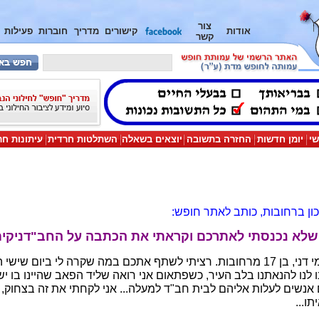
צור
אודות
קישורים
מדריך
חוברות
פעילות
קשר
שי
יומן חדשות
החזרה בתשובה
יוצאים בשאלה
השתלטות חרדית
עיתונות חר
כון ברחובות, כותב לאתר חופש:
שלא נכנסתי לאתרכם וקראתי את הכתבה על החב"דניקים.
שלום חבר'ה מחופש - שמי דני, בן 17 מרחובות. רציתי לשתף אתכם במה שקרה לי ביו
נו לנו להנאתנו בלב העיר, כשפתאום אני רואה שליד הפאב שהיינו בו י
ם אנשים לעלות אליהם לבית חב"ד למעלה... אני לקחתי את זה בצחוק
ו...