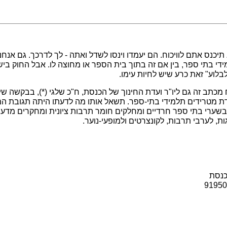
א תיכנס אתם לוויכוח. הם יעמדו וינסו לשדל ואתה - לך לדרכך. גם אנ
מידי בתי ספר, בין אם זה בתוך בית הספר או מחוצה לו. אבל החוק בישר
"לבלוע" זאת כרע שיש לחיות עימו.
מכתב זה גם ליו"ר ועדת החינוך של הכנסת, ח"כ שלגי (*), בבקשה שי
 מטרידים תלמידי בתי-ספר. תשאל אותו מה לדעתו היתה תגובת המו
ם בשערי בתי ספר חרדיים ומחלקים חומר תרבות ציונית ומחקרים מדעי
ת, לערבי תרבות, לקונצרטים ולמופעי-נוער.
כנסת