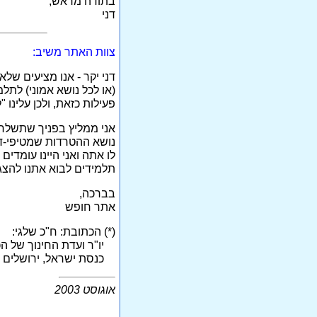
בתודה מראש,
דני
צוות האתר משיב:
דני יקר - אנו מציעים של
(או לכל נושא אמוני) לתל
פעילות כזאת, ולכן עלינו 
אני ממליץ בפניך שתשלח 
נושא ההטרדות שמטיפי-דת
לו אתה ואני היינו עומדי
תלמידים לבוא אתנו להצגו
בברכה,
אתר חופש
(*) הכתובת: ח"כ שלגי:
יו"ר ועדת החינוך של ה
כנסת ישראל, ירושלים 91950
אוגוסט 2003