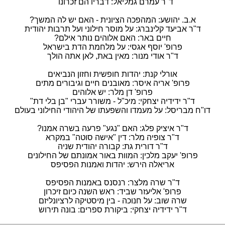
ד"ר עמרם גמליאל: דבריו הם זכרונו
א.ב. יהושע: המהפכה הציונית - האם יש לה המשך?
ד"ר אביעד קלינברג: על מוסר חילוני ועל תרבות יהודית
חיים באר: האם אלוהים נותר אילם?
פרופ' יוסף אגסי: על מלחמת הדת בישראל
ד"ר אודי מנור: מאין באת, לאן אתה הולך
אורלי קנת: יהדות חופשית וחזון הנביאים
פרופ' אריה איסר: מאובנים חיים וגיבורים מתים
פרופ' דן מלר: יש אלוהים
ד"ר ידידיה יצחקי: מיכ"ל - משורר עברי "בן בלי דת"
דו"ח מבריסל: על מעמדו והשפעתו של היהודי החילוני בעולם
ד"ר איציק פלג: האם "נגע" פרעה בשרה אמנו?
ד"ר צופיה מלר: דין "אישה סוטה" במקרא
ד"ר דורית גת: קבורה יהודית שניה
פרופ' יעקב מלכין: המוות באור אמונתם של החילונים
אריאלה הירש: יהדות ואמנות הפסיפס
ד"ר שרה מלצר: רנסנס באמנות הפסיפס
פרופ' אליעזר שביד: ראש השנה כיום זיכרון
שרה שוב: על חנוכה - בין מיסטיקה לרציונליזם
ד"ר ידידיה יצחקי: ביקורת ספרים: בונה תירוש