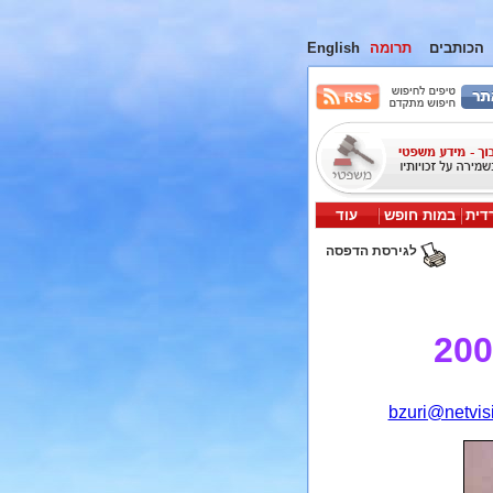
הכותבים
תרומה
English
דית
במות חופש
עוד
לגירסת הדפסה
bzuri@netvisi