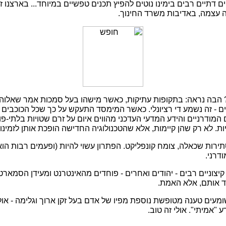
ים דתיים רבים בימינו נוטים להפיץ תכנים טפשיים במיוחד... בארצנו
 עצמה, באדיבות משרד החינוך.
וב? הבה נראה: בתקופות עתיקות, כאשר מישהו בעל סמכות אמר שאלוה
ים - זה נשמע די רציונלי. כאשר המימסד התעקש על כך שכל הכוכבים 
 המודרניים והידע המדעי העדכני מהווים איום על זרם שטויות בלתי-פוס
ת. לא רק שהן קיימות, אלא שהטכנולוגיה החדישה הופכת אותן לזמינות
תירות שכאלה, צומח קונפליקט. הפתרון עשוי להיות (ופעמים רבות הו
דרני.
קיצוניים רבים - יהודים ואחרים - פוחדים מהאינטרנט ומעידן הסמארטפ
ד אותם, אלא האמת.
ים טענה מטופשת נוספת מפיו של אדם בעל זקן ארוך וגלימה - אולי ז
 "אמיתי". אולי זה טוב.