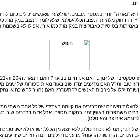
ים.
חילתה של המאה ה-21 היא "נאורה" יותר במספר מובנים. יש לשער שאנשים יכולים כיום ל
יין זה רחוק מלהיות המצב הכלל-עולמי, שלא לומר המצב במקומות כגו
 באמיתות בסיסיות כאבולוציה במקומות כמו אירן. אפילו לא בשכונות ה
עו טוב יותר? האם מדענים ינודו שוב בעוד מאות ספורות של שנים מע
יקשורת יקלו על מרבית האנשים להתעורר? האם נחזור לחשיכה או נתק
להעלות טיעונים שמסבירים את קיומה העתידי של כל אחת משתי התוצ
דברים משתפרים באופן זמני במקום מסוים, אבל אז מידרדרים שוב ב
לדוגמא אירופה והאיסלם).
דבר, ממילא ניכחד כולנו, ללא יוצא מן הכלל. ישו או לא ישו. סונים ו
ם הינדים. החדשות הרעות? מדענים וחילונים הם היחידים שיודעים זא