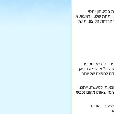
חיות בביטחון יחסי
ן תחת שלטון דאעש. אין
חרדיות הקיצוניות של
ואז היכתה בי השאלה: בפרספקטיבה של זמן... האם אנו חיים בבועה? האם המאות ה-20 וה-21 יהיו סוג של תקופה
כשיו? או שמא בדיוק
דם להפצה של יותר
אות. למעשה, ייתכנו
שעה שאותו מקום נכבש
שיעים. יהודים
ת.