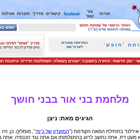
צור
אודות
קישורים
מדריך
חוברות
פעילות
קשר
שי
יומן חדשות
החזרה בתשובה
יוצאים בשאלה
השתלטות חרדית
עיתונות חר
מלחמת בני אור בבני חושך
הגיגים מאת: ניצן
 אירלנד בתחילת המאה הקודמת ("
המועדון של ג'ימי
", מומלץ). כן, היו
 לא מעט דת. אתה נחשב לרוע בהתגלמותו אם אתה נגד הכנסיה. אתה