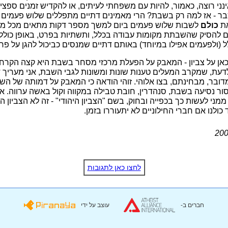
נני רוצה, כאמור, להיות עם משפחתי לעיתים, או להקדיש זמנים ספצי
ר - אז למה רק בשבת? הרי מאמינים דתיים מתפללים שלוש פעמים בי
את
כולם
לשבות שלוש פעמים ביום למשך מספר דקות מתאים מכל מלא
 להסיק שהשבתת מקומות עבודה בכלל, ותשתיות בפרט, באופן כוללנ
ל (ולפעמים אפילו במיוחד) באותם דתיים שמנסים כביכול להגן על פר
כאן על צביון - המאבק על הפעלת מרכזי מסחר בשבת היא קצה הקרח
לדעת, שמקרב המעלים טענות שונות ומשונות לגבי השבת, אני מעריך 
מדובר, מבחינתם, בצו אלוהי. זוהי הודאה כי המאבק על דמותה של 
סור נסיעה בשבת, סנהדרין, חובת טבילה במקווה וקול באשה ערווה. 
ני לעשות כך בכפייה ובחוק, בשם "הצביון היהודי" - זה לא הצביון היה
 כולנו אם חברי החילוניים לא יתעוררו בזמן.
חברים ב-
עוצב על ידי