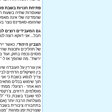
פתיחת חנויות בשבת פו
שאוסרות שתיה בשעות הערב
שהמדינה שלי אינה מאפשר
שההומו-סאפיינס נוצר בעירק בשנת 761
גם המעבידים רוצים לנ
חבל... אני דווקא רוצה ל
הצביון היהודי.
כאשר ייתמ
של תהליכים ותכונות שהי
מסוים נכפה בחוק, ועוד בנ
ירשת". מה שהופך אז ל-"צ
אין עוררין על העובדה שי
בין השיקולים הדתיים לבין
צריך לנסוע בשבת כי אני 
תוך שימוש בכלים מתאימים 
הוא אחר - רציונלי: ממתי
מוסלמים, דרוזים, צ'רקסי
למי שעבד בשבת, כדי "לא
מוצלחות הרבה יותר (אם 
בתחבורה ציבורית בשבת. 
שצורכות זמן ומהוות "מנו