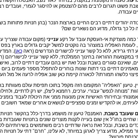
רעה.
טענה זו מקוממת במקצת, במיוחד לאור מצב האבטלה הקשה בא
בת פשוט תגרום לרבים מהם להצטמק או להיסגר לגמרי, ועובדים רבים
ם עבודה.
דה יהודים דתיים רבים החיים בארצות הנכר (בהן חנויות פתוחות ב
 כל כך גדולה, מדוע הם נשארים שם?
ד כמה מוצדקת אי-העסקת עובד על רקע
ענייני
(מקום עבודה שצריך עו
לעומת האפליה במוצהר בה נוקטים למשל יקבים גדולים בארץ בפס י
דתי גרידא, ללא כל קשר ענייני לכישורים הנדרשים (ראה
כאן
). המדי
תי במקצועות ההוראה בחינוך הממלכתי, ללא קשר ענייני לכישוריהם (
, שאינם סגורים בשבת ובכל זאת יש בהם עובדים דתיים לרוב, ואיש א
אמינים דתיים בני דתות שונות בוחרים להתפלל מספר פעמים ביום - 
פיצוי כלשהו תמורתו? לכאורה קיימת כאן שוב אפליה לרעה אל מול העוב
ין. טיעון "האפליה" המקומם הזה מקפל בתוכו תפיסת עולם מעוותת בה לי
וות "מנוחה לנפש" עבורי. ערכים, רחמנא ליצלן, יש רק לדתיים, ולחילו
אמונותי ובחירותי האישיות אינן מונעות ממני את היכולת לעבוד בזמני
עיתים, או להקדיש זמנים ספציפיים לנושאים אחרים שמאד חשובים ל
ם שעובד בשבת.
האמנם? טיעון זה מושמע בדרך-כלל בהקשר חנויות מ
 שחיים בחו"ל אין שום בעייה לקנות מוצרים שונים בחנויות שעובדות 
עובדים בשבת, ובכל זאת נראה שדתיים רבים משתמשים בשירותיהם ללא
 ממילא, מדוע צריך לארגן במיוחד, לא עלינו, "חרם" דתי על חנויות
כנסת פורוש?