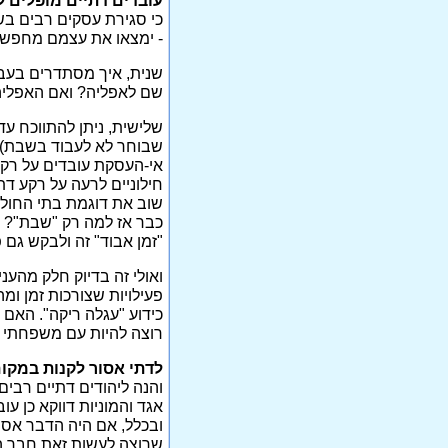
עובדים דתיים מופלים ל
כי סגירת עסקים רבים בש
- ימצאו את עצמם מחפשי
שנית, איך מסתדרים בעבו
שם לאפליה? ואם האפליה
שלישית, ניתן להתווכח ע
שבוחר לא לעבוד בשבת), 
אי-העסקת עובדים על רקע 
חילוניים לרעה על רקע ד
שוב את דוגמת בתי החולים
כבר אז למה רק "שבת"? מ
"זמן אבוד" זה ולבקש גם 
ואולי זה בדיוק חלק מהעני
פעילויות שצורכות זמן ומה
כידוע "עגלה ריקה". האם 
רוצה להיות עם משפחתי ל
לדתי אסור לקנות במקו
והנה ליהודים דתיים רבים
אגד והמוניות דווקא כן 
ובכלל, אם היה הדבר אסור
שרוצה לעשות זאת חבר ה