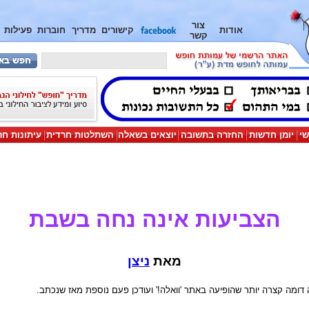
צור
אודות
קישורים
מדריך
חוברות
פעילות
קשר
שי
יומן חדשות
החזרה בתשובה
יוצאים בשאלה
השתלטות חרדית
עיתונות חר
הצביעות אינה נחה בשבת
מאת
ניצן
ומה קצרה יותר שהופיעה באתר 'וואלה!' ועודכן פעם נוספת מאז שנכתב.