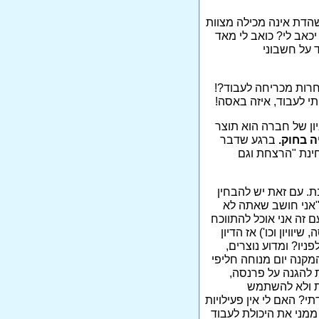
שהדת אינה מכילה מצוות
יכאב לי? כואב לי מאד
 על חשבוני
רות מכריחה לעבוד?!
תי לעבוד, איזה באסה!
ון של חברה הוא תוצר
ה בחוק.
ברגע שדבר
בחינת "הרצחת וגם
ת. עם זאת יש להבחין
: "אני חושב שאתה לא
ם זה אני אוכל להתווכח
וויון וכו') אז הדיון
ניו? ומדוע נוצרים,
מקנה יום מנוחה חליפי
 להגנה על פרנסה,
ות ולא להשתמש
? האם לי אין פעילויות
ממני את היכולת לעבוד