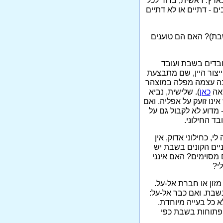
רץ. ראשית, ברור לכל
 - דתיים או לא דתיים
שבת)? האם הם טוענים
בדים בשבת ועובד
יצור היין, שם מתבצעת
נה עצמה מפלה במוצהר
ראה
כאן
). שלישית, נביא
ינו זועק על אפליה. ואם
מדוע לא לקבול גם על
ד החילוני.
, כחילוני אדוק, אין
ניים הקונים בשבת יש
ם מסוימים? האם אינני
י?
זון או חברת אל-על.
בשבת. ואם כבר אל-על:
 כל בעייה מיוחדת.
 הפתוחות בשבת כפי