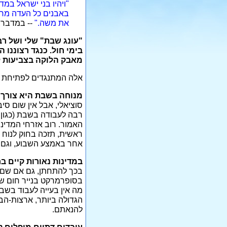
"ויהיו בני ישראל במד
באבנים כל העדה מחוץ
את משה."
-- במדבר, 
"עונג שבת" שלי ושל רב
בימי חול. כנגד רצוננו
מאבק הלוקה בצביעות 
אלה המתנגדים לפתיחת מ
מנוחה בשבת היא צורך ס
סוציאלי, אבל אין שום ס
רבה לעבודה בשבת (כגון ש
האמור. רוב אזרחי המדינ
ראשית, תזכה בחוק לנוח
אחר באמצע השבוע, וגם 
במדינות נאורות קיים בח
בכך להתחתן, גם אם שם מ
בסופרמרקט בנייר חום שב
מה אין בעייה לעבוד בשבת
הגדולה ביותר, ארצות-הב
להנאתם.