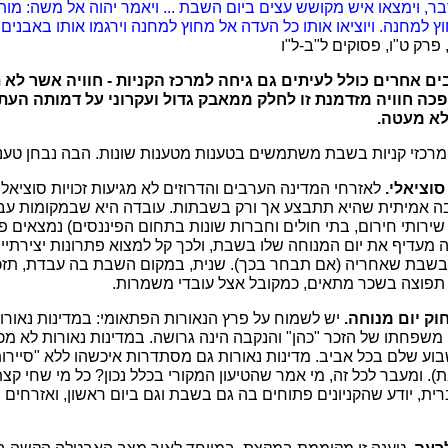
בר, וימצאו איש מקושש עצים ביום השבת ... ויאמר יהוה אל משה: מות 
 למחנה. ויוציאו אותו כל העדה אל מחוץ למחנה וירגמו אותו באבנים ו
פרק ט"ו, פסוקים ל"ב-ל"ו
ים אחרים כולל לעיתים גם גיחה למרכז הקניות - חוויה אשר לא ת
 הפכה חוויה מזדמנת זו לחלק ממאבק גדול ועקרוני על דמותה העת
לא מעטה.
רכזי קניות בשבת משתמשים בטענות מטענות שונות. הבה נבחן טענ
וציאלי.
לאזרחי המדינה הערבים והדרוזים לא מגיעות זכויות סוציאלי
יבה אמיתית שהיא תתבצע אך ורק בשבתות. עובדה היא שבמקומות עב
ירותי חירום, בתי חולים וחברות שונות בתחום הפיננסים) נמצאים פ
ה מעדיף את יום המנוחה שלו בשבת, ולכך קל למצוא פתרונות יצירת
 בשבת שאחריה (אם תבחר בכך). שנית, במקום השבת בה עבדת, תזכ
תפוצה בשכר מתאים, כמקובל אצל עובדי משמרות.
וק יום מנוחה.
יש לשמוח על פרץ הנאורות הפתאומי: במדינות נאורות 
שפחתו של הזכר "כהן" והנקבה הינה גרושה. במדינות נאורות לא מכ
וע שלם בכל אביב. מדינות נאורות גם מסתדרות איכשהו ללא "סייר
). ומעבר לכל זה, מי אמר שהטיעון המקורי בכלל נכון? כל מי שחי קצ
רית, יודע שהקניונים פתוחים בה גם בשבת וגם ביום ראשון, ואזרחי