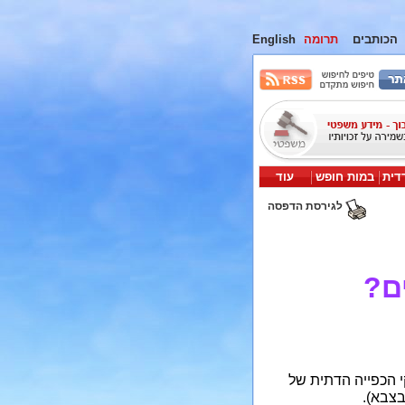
הכותבים
תרומה
English
דית
במות חופש
עוד
לגירסת הדפסה
ם?
 הכפייה הדתית של
בצבא).