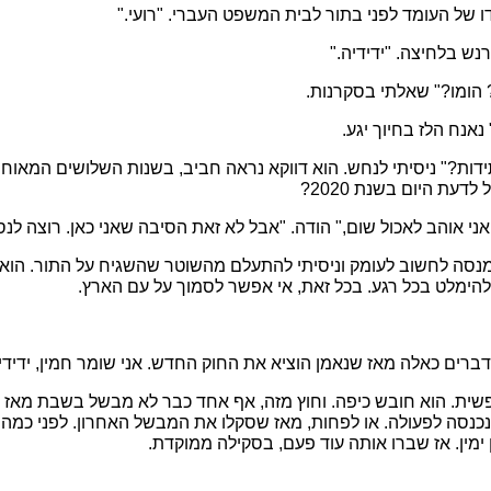
ו של העומד לפני בתור לבית המשפט העברי. "רועי."
נש בלחיצה. "ידידיה."
 הומו?" שאלתי בסקרנות.
נאנח הלז בחיוך יגע.
דות?" ניסיתי לנחש. הוא דווקא נראה חביב, בשנות השלושים המאוחר
דעת היום בשנת 2020?
ני אוהב לאכול שום," הודה. "אבל לא זאת הסיבה שאני כאן. רוצה לנ
נסה לחשוב לעומק וניסיתי להתעלם מהשוטר שהשגיח על התור. הוא 
 להימלט בכל רגע. בכל זאת, אי אפשר לסמוך על עם הארץ.
דברים כאלה מאז שנאמן הוציא את החוק החדש. אני שומר חמין, ידידי.
פשית. הוא חובש כיפה. וחוץ מזה, אף אחד כבר לא מבשל בשבת מאז
נכנסה לפעולה. או לפחות, מאז שסקלו את המבשל האחרון. לפני כמה
 ימין. אז שברו אותה עוד פעם, בסקילה ממוקדת.