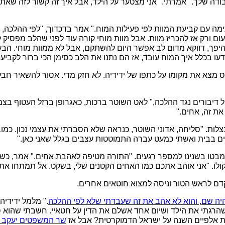
דה שלך." אמרתי. "אני מצטער על הילד, אבל איך זה קשור לזה שאת
מה עם קביעת המוות לפי פעילות המוח." אמר בדכדוך, "לפי ההלכה, ה
ם ורק אז להכריז מוות. אבל מוות מוחי קורה עוד לפני שהלב מפסיק 
להיפך, דווקא מדום לב אפשר היום להשתקם, אבל לא ממוות מוחי. ה
עו בכלל איך המוח עובד, אז הם נתנו את הלב כסימן הכי ברור לקביעת 
 מצא את מקומו על כתפו של ידידיה. לא חזק מדי. אסור להשאיר חבל
ול דיבורים נגד ההלכה," לאט השוטר ברכות, כאגרופן ברזל העטוף בצ
את זה, אחים."
צלות. "סליחה, אדוני השוטר, כנראה שלא הסברתי את עצמי נכון. כמו
דים בבית ואשתי כמעט עברה התמוטטות עצבים בגלל שאני כאן."
מבטו בשנינו למספר רגעים. "התורה מטיפה לאהבת אחים." אמר, כש
לו. "אני אוהב אתכם כמו האחים הקטנים שלי, בשקט. אל תמתחו את 
דם לראש הטור וניסה למצוא חוטאים אחרים.
היה שם, והוא לא אהב את זה שעבדתי שלא לפי ההלכה
." מלמל ידידי
שהרגתי את הילד ושיום אחד אשלם את הדין על חטאיי. חשבתי שהוא ס
 אלפיים השנה על ישראל הדמוקרטית? אבל אז
שר המשפטים יעקב נ