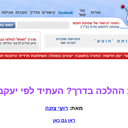
צור
אודות
קישורים
מדריך
חוברות
פעילות
קשר
שי
יומן חדשות
החזרה בתשובה
יוצאים בשאלה
השתלטות חרדית
עיתונות חר
ההלכה בדרך? העתיד לפי יעקב
מאת:
רועי צזנה
ראו גם כאן