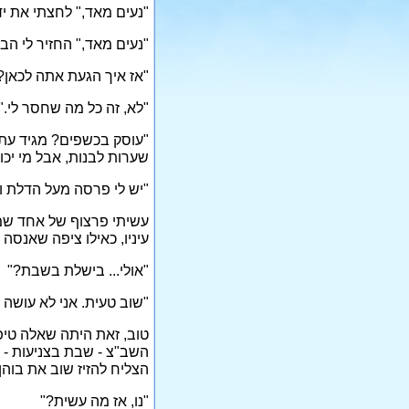
"נעים מאד," לחצתי את יד
"נעים מאד," החזיר לי הבר
"אז איך הגעת אתה לכאן?
"לא, זה כל מה שחסר לי." 
"עוסק בכשפים? מגיד עתי
שערות לבנות, אבל מי יכול ל
"יש לי פרסה מעל הדלת וא
עשיתי פרצוף של אחד שמ
עיניו, כאילו ציפה שאנסה
"אולי... בישלת בשבת?"
"שוב טעית. אני לא עושה 
טוב, זאת היתה שאלה טי
השב"צ - שבת בצניעות - 
הצליח להזיז שוב את בוהן
"נו, אז מה עשית?"