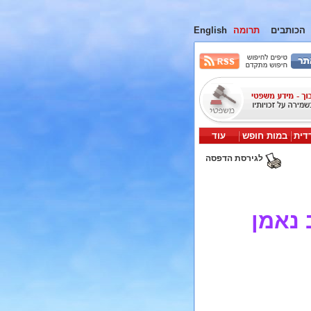
הכותבים
תרומה
English
דית
במות חופש
עוד
לגירסת הדפסה
 נאמן