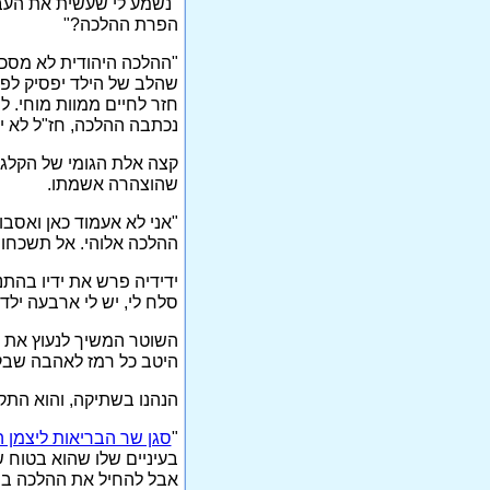
"נשמע לי שעשית את העבו
הפרת ההלכה?"
"ההלכה היהודית לא מסכי
שהלב של הילד יפסיק לפעו
חזר לחיים ממוות מוחי. 
נכתבה ההלכה, חז"ל לא יד
קצה אלת הגומי של הקלגס
שהוצהרה אשמתו.
"אני לא אעמוד כאן ואסב
ההלכה אלוהי. אל תשכחו 
ידידיה פרש את ידיו בהתנ
סלח לי, יש לי ארבעה יל
השוטר המשיך לנעוץ את 
היטב כל רמז לאהבה שבקו
הנהנו בשתיקה, והוא התק
"
סגן שר הבריאות ליצמן 
בעיניים שלו שהוא בטוח 
אבל להחיל את ההלכה בת