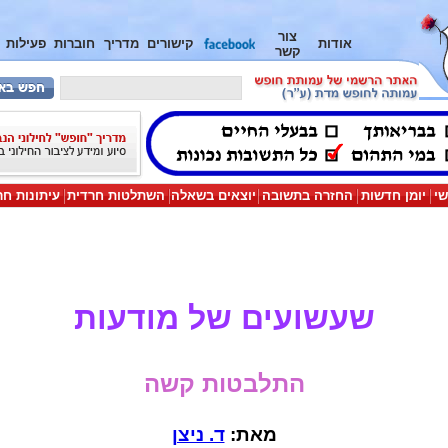
צור
אודות
קישורים
מדריך
חוברות
פעילות
קשר
שי
יומן חדשות
החזרה בתשובה
יוצאים בשאלה
השתלטות חרדית
עיתונות חר
שעשועים של מודעות
התלבטות קשה
מאת:
ד. ניצן