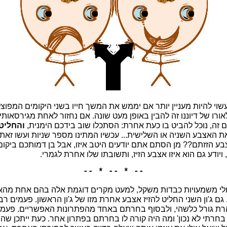
 עשוי להיות מעניין יותר אם יממש את המשך חייו בשני היקומים המפוצל
לאורו של דיוננו זה להבין באופן מעט שונה. אם נחזור לאחת מגירסאותיו 
זה, נוכל להביט בו כעת אחרת: הסתכלו שוב בידכם הימנית,
והחליט
ת האצבע השניה או השלישית... עכשיו המתינו מספר שניות ועשו זאת 
ע הזזתם?? מן הסתם אתם יודעים היטב איזו, אבל בן דמותכם ביקו
יודע גם הוא איזו אצבע הזיז, ותשובתו שלו אחרת לגמרי.
-- * -- * --
ולי משמעויות כבדות משקל, למעט מקרים דוגמת אלה בהם אחת מהא
 גם ג'ון השני החליט להזיז אצבע אחרת מזו של ג'ון הראשון. פעמים
ת גורל כלשהי, ולבסוף בחרתם באחד מהפתרונות האפשריים. פעמ
חרתי לא נכון' ומה היה קורה לו בחרתם בפתרון אחר. כעת ייתכן שה