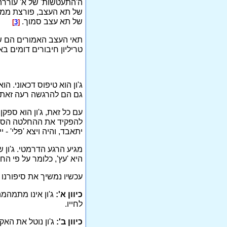
ה'התעטשות' של א' עוררה
של תא העצב, פורצת ממנו
של תא עצב סמוך.
]
3
[
תאי העצב האמורים הם שנ
טריליון חיבורים דומים בא
ג'ון הוא טיפוס דכאוני. 
גם הם להרגשה רעה זאת. ג
עם כל זאת, ג'ון הוא ספק
להפקיד את ההחלטה הסופית
יתאבד, והיה ויצא 'פלי' - 
מגיע הרגע הדרמטי. ג'ון ש
היא 'עץ', כלומר על פי הח
עכשיו נמשיך את סיפורנו ה
כיוון א':
ג'ון אינו מתמהמ
לחייו.
כיוון ב':
ג'ון נוטל את האק