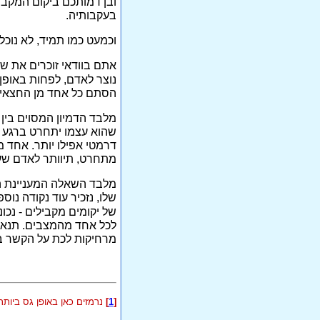
ובן דמותכם ביקום המקבי
בעקבותיה.
וכמעט כמו תמיד, לא נוכל
אתם בוודאי זוכרים את ש
נוצר לאדם, לפחות באופן 
הסתם כל אחד מן החצאים 
מלבד הדמיון המסוים בין 
שהוא עצמו יתחרט ברגע הא
דרמטי אפילו יותר. אחד מה
מתחרט, תיוותר לאדם שעל 
מלבד השאלה המעניינת הד
שלו, נזכיר עוד נקודה נו
של יקומים מקבילים - נכונ
לכל אחד מהמצבים. תנאי מ
מרחיקות לכת על הקשר בי
[
1
]
נרמזים כאן באופן גס ביותר