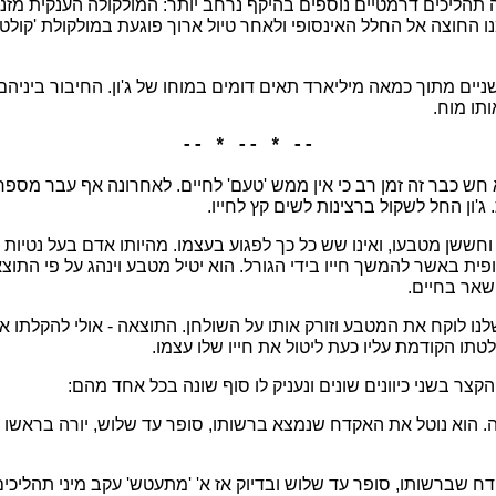
 תהליכים דרמטיים נוספים בהיקף נרחב יותר: המולקולה הענקית מז
 החוצה אל החלל האינסופי ולאחר טיול ארוך פוגעת במולקולת 'קולט
יים מתוך כמאה מיליארד תאים דומים במוחו של ג'ון. החיבור ביניה
ותו מוח.
-- * -- * --
הוא חש כבר זה זמן רב כי אין ממש 'טעם' לחיים. לאחרונה אף עבר מספ
'ון החל לשקול ברצינות לשים קץ לחייו.
ן וחששן מטבעו, ואינו שש כל כך לפגוע בעצמו. מהיותו אדם בעל נטיות 
 באשר להמשך חייו בידי הגורל. הוא יטיל מטבע וינהג על פי התוצאה
יישאר בחיים.
לנו לוקח את המטבע וזורק אותו על השולחן. התוצאה - אולי להקלתו או 
לטתו הקודמת עליו כעת ליטול את חייו שלו עצמו.
קצר בשני כיוונים שונים ונעניק לו סוף שונה בכל אחד מהם:
ה. הוא נוטל את האקדח שנמצא ברשותו, סופר עד שלוש, יורה בראשו ש
דח שברשותו, סופר עד שלוש ובדיוק אז א' 'מתעטש' עקב מיני תהליכי