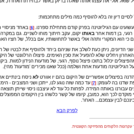
ל שואל אולי את עצמו אותה שאלה בדיוק באשר לבחירתו האחרת, אם
 לסיים דיון זה בלא להוסיף כמה מילים מתחכמות:
עשועינו עם הגיליוטינה בפרק קודם מתחילת ספרנו.
באחד מניסויי 
]
6
[
רגעי, בן דמות אחר
באותו
יקום, עקב חיתוך מוחו לשניים. גם במקרה
כי הוא המקורי ותהה אולי באשר לתחושותיו, אם בכלל, של חציו האח
שני הדיונים, ניתן כעת לשלב את שניהם ביחד ולהוסיף את לבטיו של 
חרון ויחליט שלא להפעיל את סכין האימים. פיצולו הרלוונטי של היק
פיצולים יכלול בתוכו פיצול נוסף, רגעי, של מודעות הנידון למוות. ביק
הגיליוטינה מודעות אחת ושלמה (ככל שאנו מכירים 'מודעות' מהי).
נה בפיצולים אפשריים של היקום בהם יו אוורט
לא
ניסח בינתיים את
ספת שדנו בה לעומק:
עד כמה שזה נוגע לנו, ייתכן ושני המצבים - הי
]
7
[
ים עבורנו באותה המידה. לפחות כל עוד לא עיצבנו ניסוי שייתן תוצאה
וקדם לכך הוא, כמובן, קיומו של קשר כלשהו בין היקומים המפוצלים,
נכם לבין עצמכם... האחר.
לפרק הבא
 עקרונות הלקוחים מהפיזיקה הקוונטית.