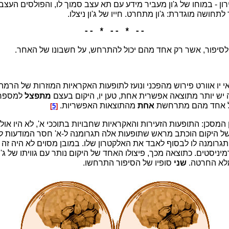
ירון - במוחו של ג'ון מעביר מידע עם תא עצב סמוך לו, והפולסים ה
חושה מוגדרת: ג'ון מתחרט. חייו של ג'ון ניצלו.
-- * -- * --
 לסיפור, אשר רק אחד מהם יכול להתרחש, על חשבונו של האחר.
יש יותר מתוצאה אפשרית אחת, טען יו, היקום בעצם
מתפצל
למספר י
ל אחד מהם מתרחשת
אחת
מהתוצאות האפשריות.
]
5
[
 המסכן: התופעות הזעירות והאקראיות שחבויות בתוככי א', לא היו אולי
של היקום הוכתב מראש שתופעות אלה תגרומנה ל-א' חסר המודעות לש
תגרומנה לו לבסוף לאבד את האלקטרון שלו. במובן מסוים לא היה זה 
יניסטים. כתוצאה מכך, פיצולו האחד של היקום נותר עם גוויתו של ג'ון
ומלא החרטה.
שני
סופיו של הסיפור התרחשו.