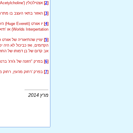
[
2
]
אצטילכולין ('
Acetylcholine
[
3
]
האזור בתאי העצב בו מתרחש
[
4
]
יו אוורט (Huge Everett) היה פיזיקאי אמריקני שחי בשנים 1930-1982. השערתו הנדונה כאן זכתה לכינוי 'פירוש העולמות המרובים' (
Worlds Interpertation
) או 'תי
[
5
]
יצויין שהתיאוריה של אוורט
הקדומים, ואז כביכול לא היה י
אב קדום של בן דמותו של החוז
[
6
]
בפרק "הזונה של ג'ורג' ברנר
[
7
]
בפרק 'רחוק מהעין, רחוק מ
מרץ 2014