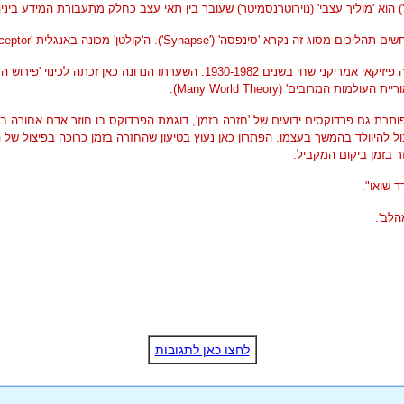
') הוא 'מוליך עצבי' (נוירוטרנסמיטר) שעובר בין תאי עצב כחלק מתעבורת המידע ביני
ים תהליכים מסוג זה נקרא 'סינפסה' ('
Synapse
'). ה'קולטן' מכונה באנגלית '
ceptor
אוריית העולמות המרובים' (
Many World Theory
).
 פותרת גם פרדוקסים ידועים של 'חזרה בזמן', דוגמת הפרדוקס בו חוזר אדם אחורה בז
כול להיוולד בהמשך בעצמו. הפתרון כאן נעוץ בטיעון שהחזרה בזמן כרוכה בפיצול של
ר בזמן ביקום המקביל.
ד שואו".
הלב'.