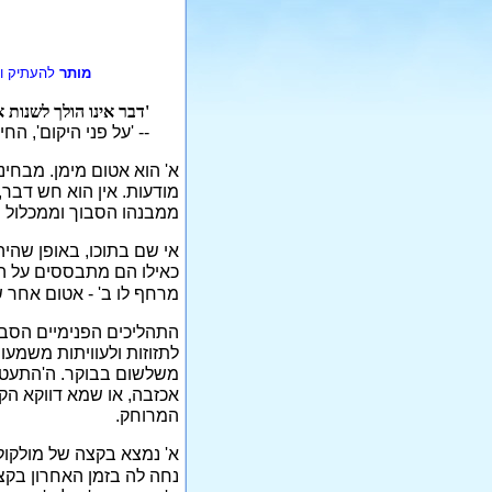
מותר
להעתיק ו
'דבר אינו הולך לשנות א
-- 'על פני היקום', החיפו
א' הוא אטום מימן. מבחינת
מודעות. אין הוא חש דבר,
ממבנהו הסבוך וממכלול רכ
אי שם בתוכו, באופן שהיה
כאילו הם מתבססים על ה
מרחף לו ב' - אטום אחר שא
התהליכים הפנימיים הסבו
לתזוזות ולעוויתות משמעו
משלשום בבוקר. ה'התעטש
אכזבה, או שמא דווקא הק
המרוחק.
א' נמצא בקצה של מולקולה
נחה לה בזמן האחרון בקצה