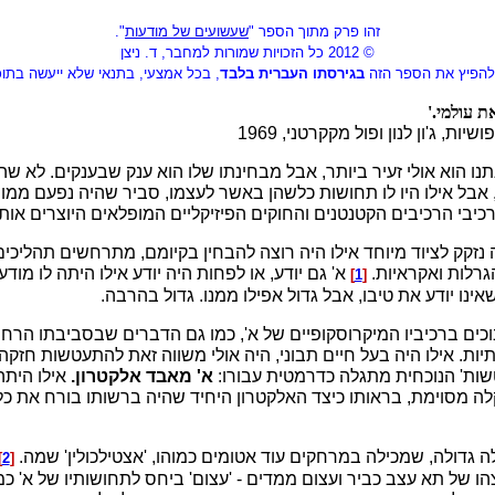
זהו פרק מתוך הספר "
שעשועים של מודעות
".
© 2012 כל הזכויות שמורות למחבר, ד. ניצן
להפיץ את הספר הזה
בגירסתו העברית בלבד
, בכל אמצעי, בתנאי שלא ייעשה בתוכנ
ת עולמי.'
שיות, ג'ון לנון ופול מקקרטני, 1969
נו הוא אולי זעיר ביותר, אבל מבחינתו שלו הוא ענק שבענקים. לא שהוא
 אבל אילו היו לו תחושות כלשהן באשר לעצמו, סביר שהיה נפעם ממור
יבי הרכיבים הקטנטנים והחוקים הפיזיקליים המופלאים היוצרים אותו
 נזקק לציוד מיוחד אילו היה רוצה להבחין בקיומם, מתרחשים תהליכי
גרלות ואקראיות.
א' גם יודע, או לפחות היה יודע אילו היתה לו מו
]
1
[
ינו יודע את טיבו, אבל גדול אפילו ממנו. גדול בהרבה.
כים ברכיביו המיקרוסקופיים של א', כמו גם הדברים שבסביבתו הרחוק
תיות. אילו היה בעל חיים תבוני, היה אולי משווה זאת להתעטשות חזקה
ות' הנוכחית מתגלה כדרמטית עבורו:
א' מאבד אלקטרון.
אילו היתה
לה מסוימת, בראותו כיצד האלקטרון היחיד שהיה ברשותו בורח את כל
 גדולה, שמכילה במרחקים עוד אטומים כמוהו, 'אצטילכולין' שמה.
]
2
[
ו של תא עצב כביר ועצום ממדים - 'עצום' ביחס לתחושותיו של א' כמוב