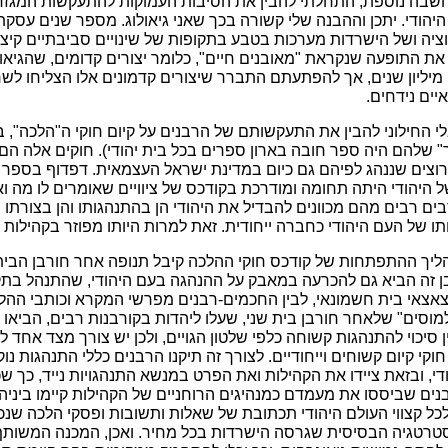
שבה נוספת, התחלתי להבין את הסיבות העמוקות להתעקשות המגזר ה
הודי. יתכן וההבנה שלי קשורה בכך שאני גיאולוג. מספר שנים עסקתי ב
ציה ושל הישרדות מערכות בטבע בתקופות של שינויים סביבתיים קיצוניים
ת התופעה שנקראת "מאובנים חיים", כלומר יצורים קדומים, שהגיאול
מיליון שנים, אך להפתעתם התברר שיצורים קדמונים אלו הצליחו לשרו
יים נידחים.
החילוני להבין את התעקשותם של הרבנים על קיום חוקי ה"הלכה", בל
ר" שלהם היה ספר חובה בארון ספרים בכל בית יהודי). חוקים אלה הם
 רוצים שננהג לפיהם גם כיום במדינת ישראל העצמאית. דפדוף בספר 
ל היהודי היתה תחומה ומודרכת בקודכס של ציוויים שאומרים לו מה וא
ם רבים מהם מכוונים להבדיל את היהודי הן בהתנהגותו והן בצורתו 
 של העם היהודי כחברה ייחודית. זאת למרות היותו מפוזר בקהילות ק
יך ההתפתחות של קודכס חוקי ההלכה קיבל תנופה אחר חורבן הבית 
 זה הביא גם להכרעה במאבק על ההנהגה בעם היהודי, שהתנהל בתקו
צאצאי בית חשמונאי, לבין החכמים-רבנים מפרשי המקרא וכותבי ההל
מוסים" שלאחר חורבן בית שני, שעלו ליהדות בקורבנות רבים, הביאו
סיכוי להתנהגות קשוחה כלפי שלטון הגויים, ולכן יש צורך מצד אחד ל
וקי קיום קשוחים וייחודיים. לצורך זה תיקנו הרבנים כללי התנהגות נ
י, ובזאת ציידו את הקהילות ואת הפרט במנשא התנהגויות נייד, כך שכל
נים שביססו את מעמדם כמנהיגים הרוחניים של הקהילות קיימו בינ
 לכל קצווי העולם היהודי תכתובת של שאלות ותשובות ופסקי הלכה שנכ
טרטגיה הבסיסית שגרסה הישרדות בכל מחיר. ואכן, המכנה המשותף