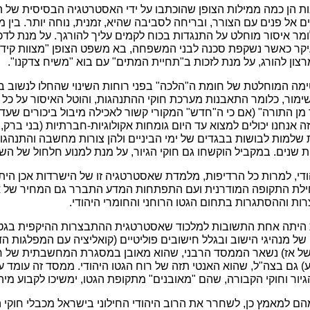
ת הן כמה ממילות הצופן שהוכתבו על ידי האסטרטגיה הבסיסית של ה
אל פנים עם הצורר, ובריחה לסביבה שהיא, זמנית, נוחה יותר. בין מ
ומר איסור מוחלט על התנגדות בכוח לקמים עליך להורגך. על מנת ל
עיקר כאשר נשקפת סכנה לבני המשפחה, בא משפט הצופן "מצוות קיד
רצון להורג, על מנת לזכות ב"תחיית המתים" עם בוא "משיח צדקנו".
ה המוחלטת של חומת ה"הלכה" בפני רוחות השינוי שהחלו לנשוב בקר
שימור, כלומר התאבנות מערכת חוקי ההתנהגות, והוטל האיסור על כל
מן התורה" (אם כי ה"חדש" המקורי קשור לאכילה מיבול ביכורים שעדי
 אנחנו יכולים למצוא עד היום גומחות אקולוגיות-חברתיות (בני ברק
ות שלמות לבושות בבגדים של ימי הביניים ולהן צורות מחשבה והתנהג
ת שנים. במקביל הוקשחו גם חוקי הגיור, על מנת למנוע חלחול של הש
ודי, למרות כל הרדיפות, מלמדת שאסטרטגיה זו של הישרדות אכן הית
ילת התקופה המודרנית ועם התפתחות המדע התברר גם המחיר של א
ת וההסתגרות בתחום הגטו הרוחני והחומרי היהודי.
ית היתה אחת התשובות למלכוד שאסטרטגית ההתבצרות ההיקפית בגטו
של מנהיגי הישוב ובגלל חישובים פוליטיים (קואליציה עם המפלגות הדת
 של אז) נשאר הממסד הרבני, שהוא מאובן במסגרת המחשבתית של חו
 גם בצה"ל, שהוא האנטי תזה של רוח הגטו היהודי. ממסד זה עומד ע
הגיור וחוקי הקבורה, שהם "מאובנים" מתקופת הגטו, ימשיכו לקבוע מיהו י
הם למאמץ כן, לשחרר את הרוב היהודי החילוני בישראל מכבלי חוקי 