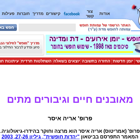
צור
אודות
קישורים
מדריך
חוברות
פעילות
קשר
שי
יומן חדשות
החזרה בתשובה
יוצאים בשאלה
השתלטות חרדית
עיתונות חר
מאובנים חיים וגיבורים מתים
פרופ' אריה איסר
פרופ' (אמריטוס) אריה איסר הוא מרצה וחוקר בהידרו-גיאולוגיה.
המאמר התפרסם בביטאון
"יהדות חופשית", גיליון 27-26, 2003