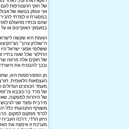
דווקא לאחרונה, לאחר מח
של חוקי ההצטרפות לעם הי
אני עוסק בנושא של אבולו
במסגרת זו למדתי להכיר א
שהם נכחדו מהעולם לפני 
במעמקי האוקיינוס או על א
האמת היא שקשה לישראלי 
ה"שולחן ערוך" (ש"הקיצו
ששלומי אמוני ישראל היו
החילוני שכל שעה בחייו ש
של חוקים אלה מראה שרבי
ובכך להבטיח את הישרדותו
מן המפורסמות היא, שתהל
העצמאות הלאומית. חורבן
מעמד הכוהנים הגדולים ו
של מרד בר-כוכבא וה"פול
של היהדות למסקנה, שאין 
מירבית ומצד שני לגיבוש ח
משותף התנהגותי כלל-יהוד
לנדוד ממקום למקום. הרב
היזון הדדי, דרכה העבירו
מערכת זו אימצה את האס