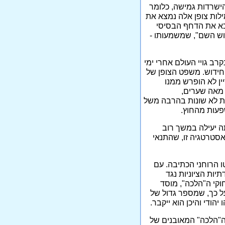
ישרדות גמישה, כלומר
ילות צופן אלה נמצא את
דכא את הדחף הבסיסי
וש השם", שמשמעותו -
ב גויי העולם אחרי ימי
 חידוש. משפט הצופן של
ין לא הופרש ממנו
, מאה שערים,
ות לא שונות בהרבה משל
פעות מהחוץ.
ה יעילה במשך רוב
סטרטגיה זו, שהתנאי
 הרוחני הכתיבה. עם
יות הציוניות נגד
קי ה"הלכה", מוסד
ל כך, שמספר גדול של
הודי והיכן הוא ייקבר.
ה"הלכה" המאובנים של