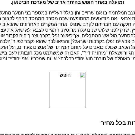
ומועלה באתר חופש בהיתר אדיב של מערכת הביטאון.
צב המלחמה בו אנו שרויים והן בגלל העלייה במספר בני הנוער מהעל
ת צבאי - אנו מזדעזעים מהתופעה שבה מסרב הממסד הרבני לקבור ח
ה חלקה עם חבריהם לקרב שנפלו. אחד המקרים האחרונים שהכאיב לי 
יץ, שרק לפני שלוש שנים עלה מרוסיה, התגייס לצבא ולא שאל את עצמו
הסתער מול אש המחבלים. אך כאשר נפל בקרב וצריך היה לקבור אות
ם צבאיים נפלו בקרבות ישראל?) והביאו לכך שהוא נקבר לפי ה"הלכ
ל הכאב שכולנו כואבים על מותם המיותר של אנשים צעירים, ועל הויכ
 הגיור ושאלת "מיהו יהודי?". האם זה שמשתמט מכל חובותיו לעם בי
באוהלה של תורה" הוא יהודי כהלכה? או זה שמכריז "אני יהודי!" ומוכ
ת בכל מחיר