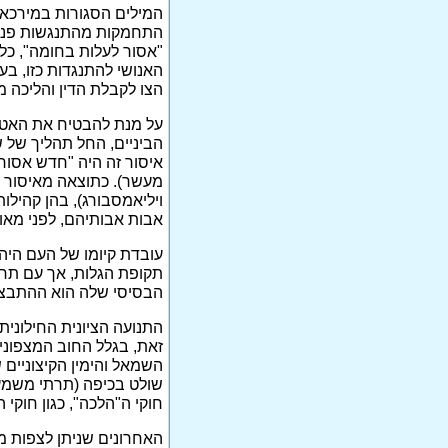
המילים הסגורות במירכאו
התחמקות מהתנגשות פנים 
"אסור לעלות בחומה", כל
האנושי להתנגדות כזו, ב
הצו לקבלת הדין והליכה מ
על מנת להבטיח את האטימ
הביניים, החל תהליך של 
איסור זה היה "חדש אסור 
מעשר). כתוצאה מאיסור זה
ויליאמסבורג), בהן קהיל
אבות אבותיהם, לפני מאו
עובדת קיומו של העם היה
תקופת הגלות, אך עם תח
הבסיסי שלה הוא ההתבצרו
התנועה הציונית החילונ
זאת, בגלל החוב המצפוני 
השמאל והימין הקיצוניים
שולט בכיפה (תרתי משמע)
חוקי ה"הלכה", כגון חוקי 
האחרונים שניתן לצפות מ