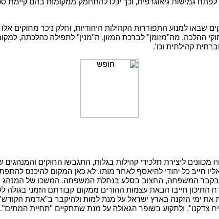
לפתח גמישות גיאוגרפית, וכך יכלו להתחמק ממקומות בהם קיימת סכנת
ם שבאו למנוע התפוררות הקהילות היהודיות, וחלק ניכר מחוקים אלו
קי ההלכה, מה"מזומן" לברכת המזון, ה"מנין" לתפילה כהלכתה, למקו
רתית קהילתית וכו'.
 מכוונים ליצירת תלכידי קהילות בגלות, התגבשו החוקים והמנהגים 
ליו חייב כל יהודי להיאסף לאחר מותו. לא כאן המקום להיכנס להתפת
בקבר המשפחה, החצוב בסלע בנחלת המשפחה. המשכו של המנהג בימ
 התיכון חייבו הבאת עצמות ההורים ממקום קבורתם הזמני בגולה לק
ת את ימי הזקנה בארץ ישראל על מנת למות ולהיקבר ב"אדמת הקודש",
ח צדקנו", ולתקוע בשופר הגאולה על מנת שתתקיים "תחיית המתים".