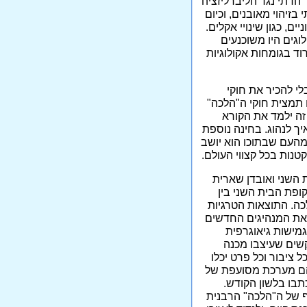
דתי נגד הליברליזציה
זיהוי מאובנים, וכיום
, כגון שינויי אקלים.
וגים היו משוכנעים
ד בגומחות אקולוגיות
י להכיר את חוקי
 תמצית חוקי ה"הלכה"
זה ילמד את הקורא
יך לנהוג. בחינה נוספת
מהעם שבתוכו הוא יושב
טנות בכל קצווי העולם.
השני ואובדן שארית
פת הבית השני בין
כה. התוצאות הטרגיות
 את המנהיגים החדשים
גמישות גיאוגרפית
וקשים שעיצבו מכנה
 ציבור וכל פרט יכלו
יהם מערכת מסועפת של
תבו בלשון הקודש.
 של ה"הלכה" הרבנית