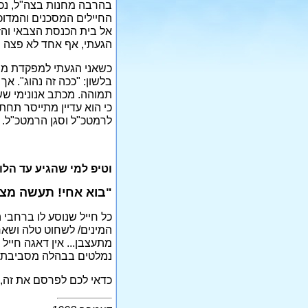
בהרבה מחנות בצה"ל, נכ
החיילים המסכנים והמדוכ
אל בית הכנסת הצבאי והז
הגעתי, אף אחד לא פצה פה 
כשאני הגעתי למפקדת מפח
בלשון: "ככה זה נהוג". א
תמוהה. מכתב אנונימי שש
כי הוא עדיין מתייסר תח
לרמטכ"ל וסגן הרמטכ"ל. יש
וטיפ למי שהגיע עד הלו
"בוא אחי! תעשה מצו
כל חייל שנוסע לו ברחבי
מתעצבן... אין דאגה חייל
נמלטים בבהלה מסביבתך
כדאי לכם לפרסם את זה, אנ