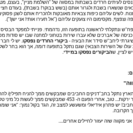
נסים לעיתים חרדים בשבתות במסווה של "השלמת מניין", בעצם, מט
אים שנשארו בשבת ולגרור אותם (בשש בבוקר! בשבת!), בעודם חצי 
נוח. לשים עליהם כיפות צבאיות מאובקות ולהכריח אותם לשנן פסוקים
וצפצף, מקסימום היו צועקים עליהם ("אל תעירו אותי! אני ישן!").
"ש ונתקלתי לראשונה בתופעה הזו, נדהמתי. פנייתי למפקד הבסיס ה
ך כניסה של אברכים שלא עברו שירות בטחוני למחנה שבו יש סודות מס
יגרתי ליחב"ש סידר את הבעיה -
ביקורי החרדים נפסקו
. יש לי חבר
ת עולו של השירות הצבאי) שגם נתקל בתופעה דומה, אך הוא בחר לש
 לציין, ש
הביקורים נפסקו במיידי
.
ם:
וה"
 הארץ נתקל בחב"דניקים החביבים שמבקשים ממך להניח תפילין/ לה
המינים/ לשחוט טלה ושאר ירקות... טוב, אחרי הפעם ה- 453 שמבקשי
 חביב! יש פתרון אידיאלי ומשעשע למצב זה, הגד בקול נמוך: "אני שומר
 הקרובה.
י מקווה שזה יעזור לחיילים אחרים....