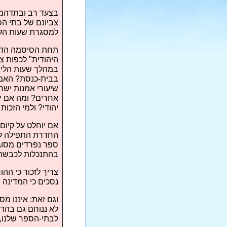
בצעד רב ובתדהמ
צביונם של בתי ה
למסגרת שעות הלי
תחת הסיסמה הדמגו
היהודית" לכפות צ
במהלך שעות הלימו
בבית-כנסת? האמנ
שיעורי אמנות ישר
אחרים? ומה אם יה
יהודי? ולמי הזכות
אם יוחלט על קיום 
החדרת התפילה לבת
ספר נפרדים מסוגי
בהתנכלות לכבשת 
צריך לזכור כי ההו
נסכים כי המדינה
וגם זאת: איננו מס
לא ננוחם גם בהדד
לבתי-הספר שלנו,