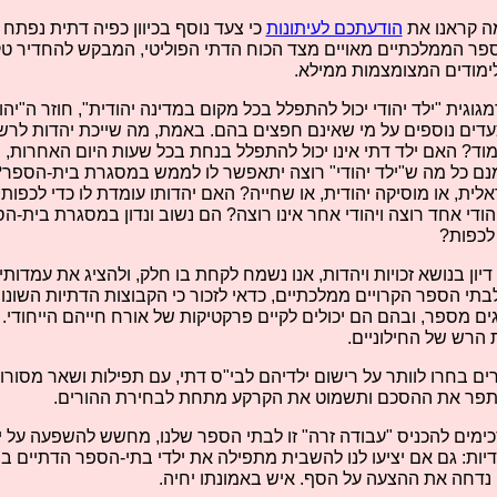
ה קראנו את
הודעתכם לעיתונות
כי צעד נוסף בכיוון כפיה דתית נפתח
ספר הממלכתיים מאויים מצד הכוח הדתי הפוליטי, המבקש להחדיר ט
מודים המצומצמות ממילא.
גית "ילד יהודי יכול להתפלל בכל מקום במדינה יהודית", חוזר ה"יהו
עדים נוספים על מי שאינם חפצים בהם. באמת, מה שייכת יהדות לר
ד? האם ילד דתי אינו יכול להתפלל בנחת בכל שעות היום האחרות, ב
ם כל מה ש"ילד יהודי" רוצה יתאפשר לו לממש במסגרת בית-הספר? 
אלית, או מוסיקה יהודית, או שחייה? האם יהדותו עומדת לו כדי לכפות
ודי אחד רוצה ויהודי אחר אינו רוצה? הם נשוב ונדון במסגרת בית-
 לכפות?
דיון בנושא זכויות ויהדות, אנו נשמח לקחת בו חלק, ולהציג את עמדותינ
י הספר הקרויים ממלכתיים, כדאי לזכור כי הקבוצות הדתיות השונו
ם מספר, ובהם הם יכולים לקיים פרקטיקות של אורח חייהם הייחודי. 
הרש של החילוניים.
רים בחרו לוותר על רישום ילדיהם לבי"ס דתי, עם תפילות ושאר מסורו
 תפר את ההסכם ותשמוט את הקרקע מתחת לבחירת ההורים.
כימים להכניס "עבודה זרה" זו לבתי הספר שלנו, מחשש להשפעה על ילד
יות: גם אם יציעו לנו להשבית מתפילה את ילדי בתי-הספר הדתיים 
 נדחה את ההצעה על הסף. איש באמונתו יחיה.