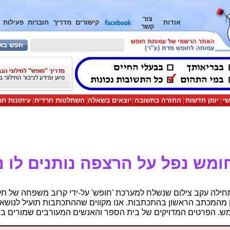
צור
אודות
קישורים
מדריך
חוברות
פעילות
קשר
שי
יומן חדשות
החזרה בתשובה
יוצאים בשאלה
השתלטות חרדית
עיתונות חר
מש נפל על הרצפה נותנים לו 
לה עקב צילום שנשלח למערכת 'חופש' על-ידי קרוב משפחה של תל
 מהמכתב הראשון בהתכתבות. אנו מקווים שההתכתבות תועיל לנושא 
מש. הפרטים המדויקים של בית הספר והאנשים המעורבים שמורים במ