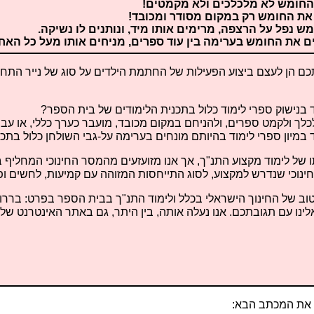
ם הן לעצם ביצוע הפעילות של החתמת הילדים על סוג של נייר התחייבו
בנישוק ספרי לימוד כלול בתכנית הלימודים של בית הספר?
לך ולקמט ספרים, ולהניחם במקום מכובד, מועבר כערך כללי, או עב
במיון ספרי לימוד בהיותם מונחים בערימה על-גבי השולחן כלול בתכנ
תו של לימוד מקצוע התנ"ך, אך אנו מזועזעים מהמסר החינוכי המחליף
חינוכי שנדרש למקצוע, לסוג התייחסות המזוהה עם קמיעות, לחשים ופ
וב של החינוך הישראלי בכלל ולימוד התנ"ך בבית הספר בפרט: ברר
אלינו עם תגובתכם. אנו נעלה אותה, בין היתר, גם באתר האינטרנט שלנ
ו את המכתב הבא: