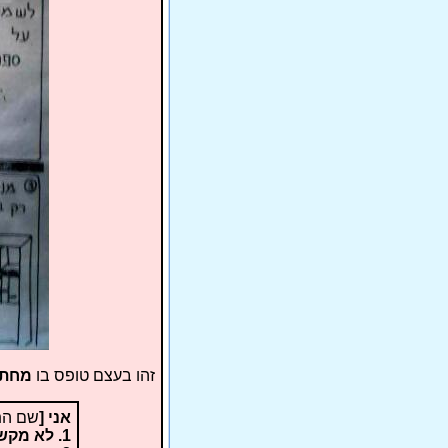
זהו בעצם טופס בו
מחתי
אני [
שם הת
1. לא מקשקשים בחומש בעטים או בטושים!