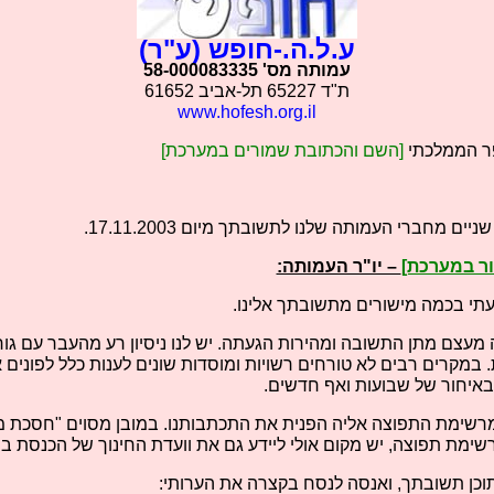
ע.ל.ה.-חופש (ע"ר)
עמותה מס' 58-000083335
ת"ד 65227 תל-אביב 61652
www.hofesh.org.il
פר הממלכתי
[השם והכתובת שמורים במערכת]
ם מחברי העמותה שלנו לתשובתך מיום 17.11.2003.
ר במערכת]
– יו"ר העמותה:
עתי בכמה מישורים מתשובתך אלינו.
מעצם מתן התשובה ומהירות הגעתה. יש לנו ניסיון רע מהעבר עם גו
במקרים רבים לא טורחים רשויות ומוסדות שונים לענות כלל לפונים 
איחור של שבועות ואף חדשים.
מרשימת התפוצה אליה הפנית את התכתבותנו. במובן מסוים "חסכת מ
שימת תפוצה, יש מקום אולי ליידע גם את וועדת החינוך של הכנסת בנ
תוכן תשובתך, ואנסה לנסח בקצרה את הערותי: