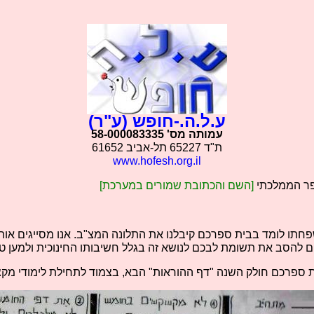
ע.ל.ה.-חופש (ע"ר)
עמותה מס' 58-000083335
ת"ד 65227 תל-אביב 61652
www.hofesh.org.il
פר הממלכתי
[השם והכתובת שמורים במערכת]
תו לומד בבית ספרכם קיבלנו את התלונה המצ"ב. אנו מסייגים אותה
 להסב את תשומת לבכם לנושא זה בגלל חשיבותו החינוכית ולמען ט
ספרכם חולק השנה "דף ההוראות" הבא, בצמוד לתחילת לימודי מקצ