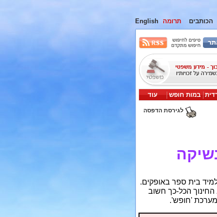
הכותבים
תרומה
English
דית
במות חופש
עוד
לגירסת הדפסה
נשיקה
מיד בית ספר באופקים.
החינוך הכל-כך חשוב
ערכת 'חופש'.