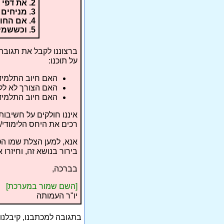
2. את דפי החומש לא מלכלכים ולא מקמטים!
3. מניחים את החומש רק במקום מסודר ומכובד!
4. אם החומש נפל על הרצפה, מרימים אותו מיד, ונותנים לו נשיקה.
5. וכששמים את החומש בערימה בין עוד ספרים, מניחים אותו מעל כל האחרים!
ברצוננו לקבל את תגובתכ
על תוכנו:
האם חיוב התלמיד 
האם הצורך לא ללכ
האם חיוב התלמיד 
איננו חולקים על חשיבו
רכים את היחס הלימודי/
אנא, למען הצלת שמו הט
בירור בנושא זה, וחיזרו 
בברכה,
[השם שמור במערכת]
יו"ר העמותה
בתגובה למכתבנו, קיבלנ