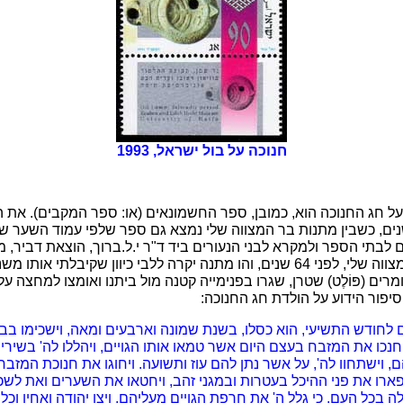
חנוכה על בול ישראל, 1993
 על חג החנוכה הוא, כמובן, ספר החשמונאים (או: ספר המקבים). את 
תי, כנראה, לפני 64 שנים, כשבין מתנות בר המצווה שלי נמצא גם ספר שלפי עמוד השע
ם לבתי הספר ולמקרא לבני הנעורים ביד ד"ר י.ל.ברוך, הוצאת דביר, מ
את הספר קיבלתי לבר המצווה שלי, לפני 64 שנים, והו מתנה יקרה ללבי כיוון שקיב
ומרים (פּוֹלֶט) שטרן, שגרו בפנימייה קטנה מול ביתנו ואומצו למחצה ע
יפור הידוע על הולדת חג החנוכה:
 לחודש התשיעי, הוא כסלו, בשנת שמונה וארבעים ומאה, וישכימו בבוק
ו את המזבח בעצם היום אשר טמאו אותו הגויים, ויהללו לה' בשירים 
ם, וישתחוו לה', על אשר נתן להם עוז ותשועה. ויחוגו את חנוכת המזבח 
רו את פני ההיכל בעטרות ובמגני זהב, ויחטאו את השערים ואת לשכו
 בכל העם, כי גלל ה' את חרפת הגויים מעליהם. ויצו יהודה ואחיו וכ