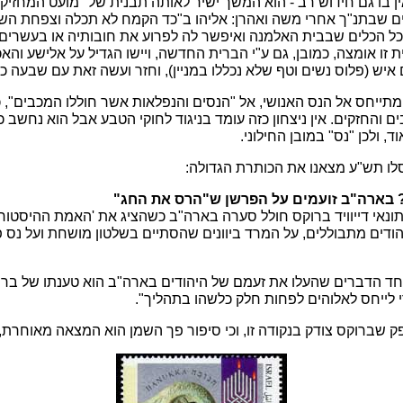
ן בו גם חידוש רב - הוא המשך ישיר לאותה תבנית של "מועט המחזי
ים שבתנ"ך אחרי משה ואהרן: אליהו ב"כד הקמח לא תכלה וצפחת הש
ל הכלים שבבית האלמנה ואיפשר לה לפרוע את חובותיה או בעשרים 
זו אומצה, כמובן, גם ע"י הברית החדשה, ויישו הגדיל על אלישע והאכ
ש (פלוס נשים וטף שלא נכללו במניין), וחזר ועשה זאת עם שבעה כי
מתייחס אל הנס האנושי, אל "הנסים והנפלאות אשר חוללו המכבים", 
 והחזקים. אין ניצחון כזה עומד בניגוד לחוקי הטבע אבל הוא נחשב כמ
, ולכן "נס" במובן החילוני.
כסלו תש"ע מצאנו את הכותרת הגדולה:
? בארה"ב זועמים על הפרשן ש"הרס את החג"
ונאי דייוויד ברוקס חולל סערה בארה"ב כשהציג את 'האמת ההיסטור
יהודים מתבוללים, על המרד ביוונים שהסתיים בשלטון מושחת ועל נס
ד הדברים שהעלו את זעמם של היהודים בארה"ב הוא טענתו של ברו
י לייחס לאלוהים לפחות חלק כלשהו בתהליך".
ק שברוקס צודק בנקודה זו, וכי סיפור פך השמן הוא המצאה מאוחרת,