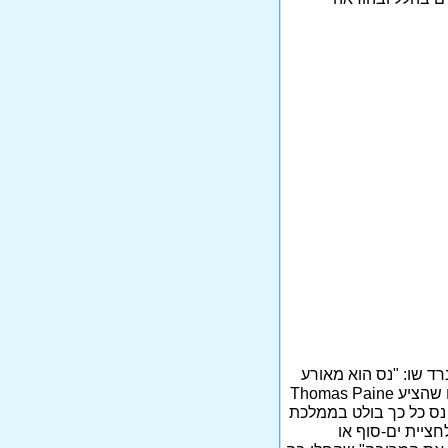
רד שו: "נס הוא מאורע
היוצר אמונה. זו מטרתו וזה טבעו של נס". יש נסים מרשימים פחות ויש נסים מרשימים יותר, כמו שהציע Thomas Paine
ו נס כל כך בולט בממלכת
חציית ים-סוף או