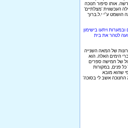
שה. אותו סיפור חנוכה
ה העכשווית 'מצלתיים'
הושמט ע"י י.ל.ברוך
ובמערות ויתעו בישימון
שועה לטהר את בית
רונות של המאה השנייה
י הימים האלה. הוא
דול של חמישה ספרים
 כל פנים, במקורות
פי שהוא מובא
 החנוכה אשב לי בסוכה'