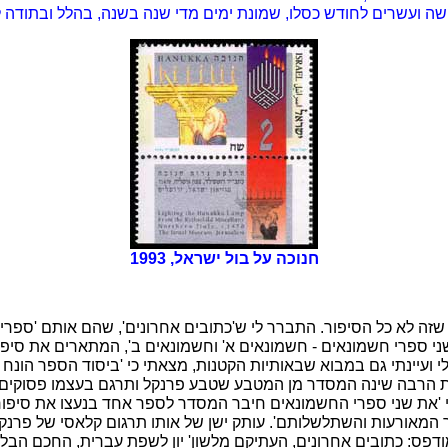
ה ועשרים לחודש כסלו, שמונת ימים מדי שנה בשנה, בהלל ובתודה ל
חנוכה על בול ישראל, 1993
זה לא כל הסיפור. התברר לי ש'כתובים אחרונים', שהם אותם 'ספרים
שני ספרי חשמונאים - חשמונאים א' וחשמונאים ב', המתארים את סיפו
 ועיינתי גם במבוא שבאותיות הקטנות, מצאתי כי 'ביסוד הספר הונח 
ות הרבה שינה המסדר מן המטבע שטבע פרנקל ותרגם בעצמו פסוקים
וכי 'את שני ספרי החשמונאים חיבר המסדר לספר אחד בנעצו את סיפור
 המאורעות והשתלשלותם'. עותק ישן של אותו תרגום קלאסי של פרנק
דפס: כתובים אחרונים, העתיקם מלשון' יון לשפת עברית, החכם הבלש