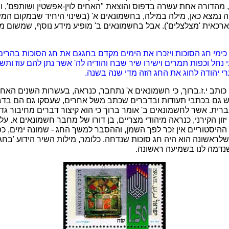
, מהדורה אחת עשרה בדפוס והוצאת "האחים לוין-אפשטין ושותפם', ור
נמצא כאן, מילה במילה, בחשמונאים א' (בשינוי היחיד שבמקום המיל
אית 'מצלצלים'). אבל בחשמונאים ב' מופיע מידע נוסף, שמשום מה 
ם כימי חג הסוכות ויזכרו את הימים מקדם בחגגם את חג הסוכות בהרים 
 נחל וכפות תמרים וישירו שיר שבח והודיה לה' אשר נתן להם עוז ות
ערי יהודה לחוג את החג הזה מדי שנה בשנה.
ותב י.ז.ברוך, כי חשמונאים א' נתחבר, כנראה, בעשרות השנים האח
גם בכתבי תעודות ובדברים שכתב משל אחרים, שעסקו גם הם בדבר
ברית. אשר לחשמונאים ב' אומר ברוך כי הוא קיצור דברים מחיבור ג
זון הקירני, כנראה מיהודי מצריים, בן דורו של מחבר חשמונאים א. על
ההיסטוריים אין זכר לפך השמן, וההסבר למשך החג - שמונה ימים, כ
שלראשונה הוא היה חג סוכות שנדחה. כלומר, מילות השיר הידוע 'בחג
שנדמה לנו בשמיעה ראשונה.