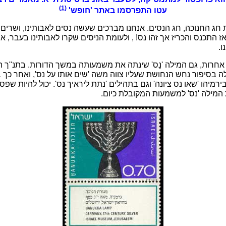
(1)
עטו התפרסמו באתר 'חופש'
 חג החנוכה, חג הנסים. אנחנו מברכים שעשה נסים לאבותינו, ושרים:
ז התכנס והכריז אך זהו נס! , ולעומת הניסים שקרו לאבותינו בעבר, א
ו.
 אחרות, גם המילה 'נֵס' שינתה את משמעותה במשך הדורות. בתנ"ך ה
ה בסיפור נחש הנחושת שעליו צווה משה 'שים אותו על נס', ואחר כך בי
בירמיהו 'שאו נס ציונה' וגם בתהילים 'נתת ליראיך נס'. יכול להיות שפס
המילה 'נס' למשמעות המקובלת כיום.