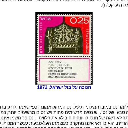
גדה ע' קכ"ח).
חנוכה על בול ישראל, 1972
לומר נס במובן המילוני דלעיל, נס המחזק אמונה, כפי שאמר ג'ורג' ברנ
ר לאידיאה של הנס, לו יונה היה בולע את הלוויתן". נס פך השמן איננ
ודית. הוא בוודאי איננו מתקרב בעוצמתו העל-טבעית לעשר המכות, ל