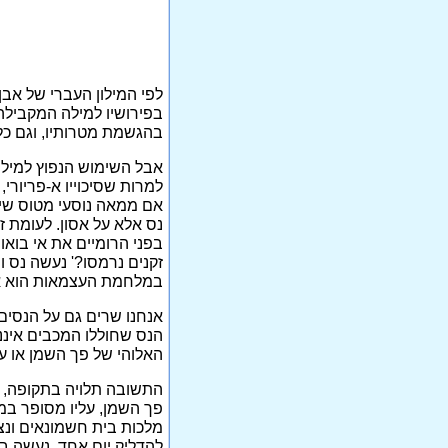
לפי המילון העברי של אבן
בהגשמת מטרותיו, וגם כל
אבל השימוש הנפוץ למילה 
למרות שסיכוייו א-פריורי,
אם ממאה נוסעי מטוס שיתר
נס אלא על אסון. לעומת ז
בפני הרומיים את אי בואו 
זקנים נרמסו?' נעשה נס ונ
במלחמת העצמאות הוא אס
אנחנו שרים גם על הנסים
הנס שחוללו המכבים איננו
האלוהי של פך השמן או על 
התשובה תלויה בתקופה, במ
פך השמן, עליו מסופר במ
מלכות בית חשמונאים ונצ
להדליק יום אחד. נעשה ב