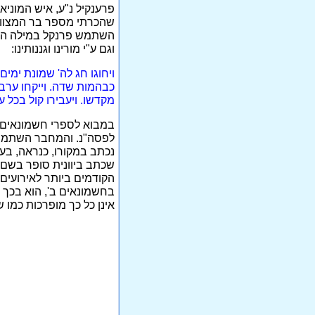
פרענקיל נ"ע, איש המוניא
שהכרתי מספר בר המצווה 
השתמש פרנקל במילה הארכ
וגם ע"י מורינו וגננותינו:
ויחוגו חג לה' שמונת ימי
כבהמות שדה. וייקחו ערבי
מקדשו. ויעבירו קול בכל 
במבוא לספרי חשמונאים כ
לפסה"נ. והמחבר השתמש 
נכתב במקורו, כנראה, בע
שכתב ביוונית סופר בשם י
הקודמים ביותר לאירועים 
בחשמונאים ב', הוא בכך 
אינן כל כך מופרכות כמו 