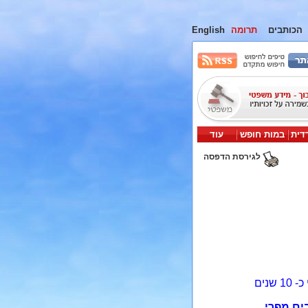
הכותבים
תרומה
English
דית
במות חופש
עוד
לגירסת הדפסה
נים
ים מפרי