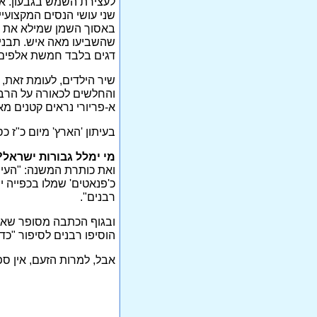
לעצירת השמש בגבעון. אי
שני עושי הנסים המקצועי
באסוך השמן שמילא את כ
שהשביעו מאה איש. תבנית 
דגים בלבד חמשת אלפים אי
שיר הילדים, לעומת זאת, 
והחלשים לכאורה על הרבים
א-פריורי נראים קטנים מאוד
בעיתון 'הארץ' מיום כ"ז 
מי ימלל גבורות ישראל
ואת כותרת המשנה: "העית
כ'פנאטים' שמלו בכפייה 
רבנים".
ובגוף הכתבה מסופר שאח
הוסיפו רבנים לסיפור "כד
אבל, למרות הזעם, אין ספ