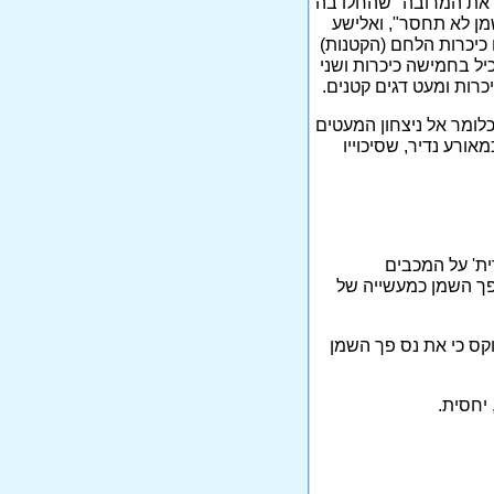
ק את המרובה" שהחלו בה
מן לא תחסר", ואלישע
כיכרות הלחם (הקטנות)
יל בחמישה כיכרות ושני
כרות ומעט דגים קטנים.
כלומר אל ניצחון המעטים
אורע נדיר, שסיכוייו
ית' על המכבים
 פך השמן כמעשייה של
קס כי את נס פך השמן
 יחסית.