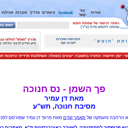
צור
אודות
קישורים
מדריך
חוברות
פעילות
קשר
שי
יומן חדשות
החזרה בתשובה
יוצאים בשאלה
השתלטות חרדית
עיתונות חר
פך השמן - נס חנוכה
מאת דן עמיר
מסיבת חנוכה, תש"ע
א הרחבה והעמקה של
מאמר קודם
מאת פרופ' דן עמיר שפורסם לפני כ- 10 ש
הוא פרופסור למתמטיקה, לשעבר באוניברסיטת ת"א. מאמרים רב