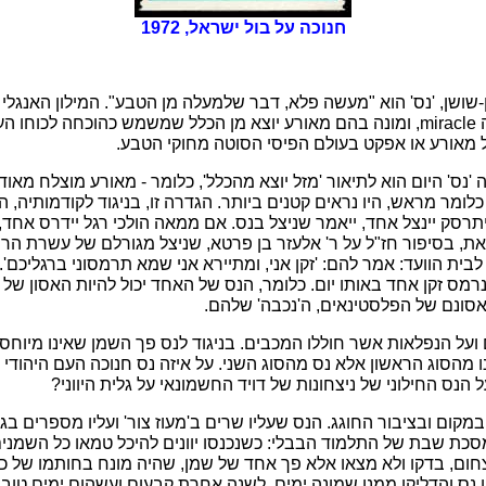
חנוכה על בול ישראל, 1972
-שושן, 'נס' הוא "מעשה פלא, דבר שלמעלה מן הטבע". המילון האנגלי
בפירושיו למילה המקבילה miracle, ומונה בהם מאורע יוצא מן הכלל שמשמש כהוכחה ל
 מאורע או אפקט בעולם הפיסי הסוטה מחוקי הטבע.
'נס' היום הוא לתיאור 'מזל יוצא מהכלל', כלומר - מאורע מוצלח מאו
 כלומר מראש, היו נראים קטנים ביותר. הגדרה זו, בניגוד לקודמותיה, ה
סק יינצל אחד, ייאמר שניצל בנס. אם ממאה הולכי רגל יידרס אחד, 
את, בסיפור חז"ל על ר' אלעזר בן פרטא, שניצל מגורלם של עשרת הרוג
לבית הוועד: אמר להם: 'זקן אני, ומתיירא אני שמא תרמסוני ברגליכם'. 
רמס זקן אחד באותו יום. כלומר, הנס של האחד יכול להיות האסון של ה
ונם של הפלסטינאים, ה'נכבה' שלהם.
 ועל הנפלאות אשר חוללו המכבים. בניגוד לנס פך השמן שאינו מיוחס
 מהסוג הראשון אלא נס מהסוג השני. על איזה נס חנוכה העם היהודי
הנס החילוני של ניצחונות של דויד החשמונאי על גלית היווני?
קום ובציבור החוגג. הנס שעליו שרים ב'מעוז צור' ועליו מספרים בגני
סכת שבת של התלמוד הבבלי: כשנכנסו יוונים להיכל טמאו כל השמני
חום, בדקו ולא מצאו אלא פך אחד של שמן, שהיה מונח בחותמו של כהן
ו נס והדליקו ממנו שמונה ימים. לשנה אחרת קבעום ועשהום ימים טוב