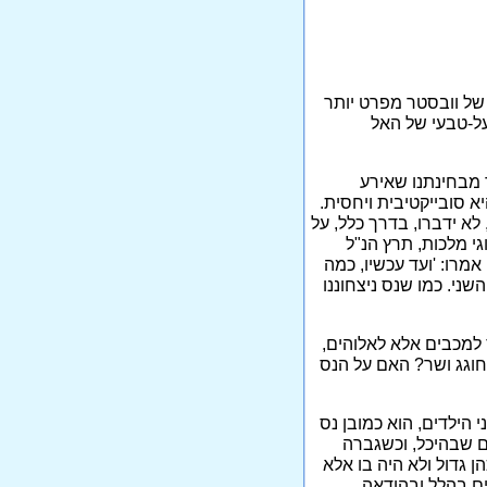
 של וובסטר מפרט יותר
כוחו העל-טבעי של האל
ד מבחינתנו שאירע
יא סובייקטיבית ויחסית.
לא ידברו, בדרך כלל, על
י מלכות, תרץ הנ"ל
אמרו: 'ועד עכשיו, כמה
שני. כמו שנס ניצחוננו
 למכבים אלא לאלוהים,
 חוגג ושר? האם על הנס
 הילדים, הוא כמובן נס
ם שבהיכל, וכשגברה
 גדול ולא היה בו אלא
ים בהלל ובהודאה