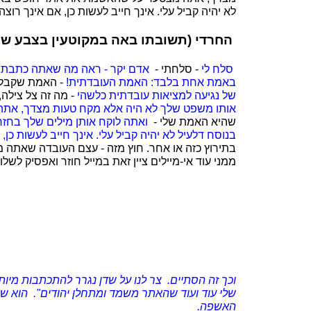
לא יהיה קביל עלי. אינך חייב לעשות כן, אם אינך רוצ
החרדי (תשובתו באה במקוטעין בצבע שחו
סלח לי
- סלחתי -
אדם יקר - ראה מה שאתה כתבת לי
באמת אחת בלבד: האמת העובדתית!
- האמת שקבלתי
של נגיעה למציאות עובדתית כלשהי
- מה זה צל צילה
אותו משפט שלך לא היה אלא מקח טעות מצדך, את
שהיא האמת שלי -
ואתה לוקח אותן מילים שלך בחזר
בנוסח דלעיל לא יהיה קביל עלי. אינך חייב לעשות כן,
בתירוץ כזה או אחר. חוץ מזה - עצם העובדה שאתה מ
ממני עוד אי-מיילים ציין זאת במייל חוזר ואפסיק לשלוח
וכך זה הסתיים. צר לנו על שדן נגרר להתכתבות מי
שלי עוד ועוד שהאתר משמד ומתחלן יהודים". הוא שא
האשפה.