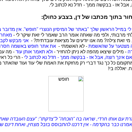
ה, אבל אז - בבקשה ממך - חדל נא לכתוב לי.
ר בתוך מכתבו של דן, בצבע כחול):
 במייל הראשון שלך "באתר של המיסיון הנוצרי "חופש". אין מדובר
 מרבותי, ולפי מה שאתה אומר הרב שאמר לי זאת שיקר לי -
מאחר ו
, מי זאת צילה? מה אנו יודעים על מציאות עובדתית? -
אני מבקש לקב
ה מצטער על שהאשמת
- לא האשמתי -
את אתר חופש באשמה חסרת
ה
- מילים שיצאו מהפה לא ניתן להחזיר -
ולא תאמר אותן עוד
- מה עם
 אם אינך רוצה, אבל אז - בבקשה ממך - חדל נא לכתוב לי
- הרי כל רא
תקומם כל כך נגד דברי רק מחזקת את האמת שלי עוד ועוד שהאתר משמ
. יאללה בי!
ותרת עם אותו חרדי, שראה בה "הוכחה" ל"צדקתו": "עצם העובדה שא
מרנו כבר בהקדמה - אין דרכנו להתבוסס בזבל מצחין, ואחת דינם ש