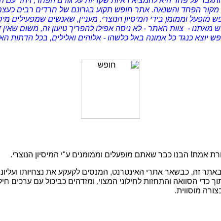
תגבר על פחד היא להמציא ראיות שקריות על גורם הפחד, ויחד עם הש
רות - מקור הפחד והשנאה. אתר חופש תקוע בגרונם של חרדים רבים כ
ופעל וממומן בידי המיסיון הנוצרי. מעניין, שאנשים שמפעילים מיסי
מאתנו - צוות האתר - לא ניסה אפילו להפריך טיעון זה, משום שאין 
 יוצא כנגד כל אמונה באל כלשהו - אלוהים ואלילים, בכל הדתות האל
ת אמת! הבנו כבר שאתם מופעלים וממומנים ע"י המיסיון הנוצרי.
תר זה, כבשאר אתרי האינטרנט, המנסים לקעקע את נצחיותו ועליונות
 תוך כדי הסוואה והתחזות לחילוני המצוי, ומזדהים כביכול עם ערכים 
ורה מוסווית.