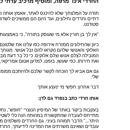
החרדי אינו מרפה, ומוסיף מרכיב עדתי ל
תודה על המלצתך שלא להיכנס לאתר, אאמץ אותה ואמל
דתיים וחרדים וחילונים, ועד היום הם ממשיכים לשדוד 
סטודנט.
"אין לך בן חורין אלא מי שעוסק בתורה", כי באמצעו
כיוון שהחילונים ממזרח אירופה כפו עלינו את שלטו
האלוקי והאנושי שלהם (וקראו להם זבל אנושי. מגוח
המובילה לצלם אנוש וצלם אלוקים. כי כל בר דעת מבי
ואת חירותו. כפי שעשו, בזמנו, למדען אטום אמריקאי,
גם אם אביא לך הוכחה לקשר שלכם ולהיותכם ממומנים ב
שלי.
דבר אחרון: חפשי מי ינענע אותך
אותו חרדי כתב בנפרד גם לדן:
בעקבות ביקור באתר של המיסיון הנוצרי "חופש", 
מתייחס לעובדה שהתקשורת במהותה הנה כלי לשטיפת מ
היתר..." הדבר תמוהה בעיני. גם החרדים משלמים מי
עובדים ושאינם משרתים את המדינה לידיעתך, החרדי