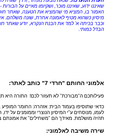
הערת המערכת:
שנאה נובעת מפחד, ודרך שגויה לה
שאיננו ידוע, שאיננו מוכר, ושקיומו מאיים על הבו
האמור בו, המציא מי שהמציא את הטענה, שאתר חופש מ
מיסיון כשהוא מטיף לאמונה אחרת, שונה משלהם. איש 
וכבר בכיתה א' למד את הבנת הנקרא, יודע שאתר חופש
הבדל כמותי.
אלמוני החותם "חרדי 7" כותב לאתר:
פעילותכם ה"מבורכת" לא תעזור לכם! התורה היא תור
כדאי שתוסיפו בעמוד הבית: אזהרה: החומר המופיע בא
לעמו, מנוסחים ע"י המיסיון הנוצרי וממומנים על ידו,
תהיה מושלמת. מאידך הם "משחילים" את אמונתם בצ
שירה משיבה לאלמוני: