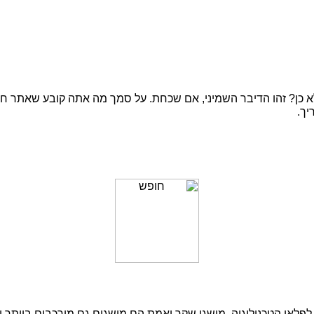
 לא כן? זהו הדיבר השמיני, אם שכחת. על סמך מה אתה קובע שאתר חו
יך.
פלאי הטכנולוגיה. מושגי שקר ואמת הם מושגים גם מורכבים ביותר וג