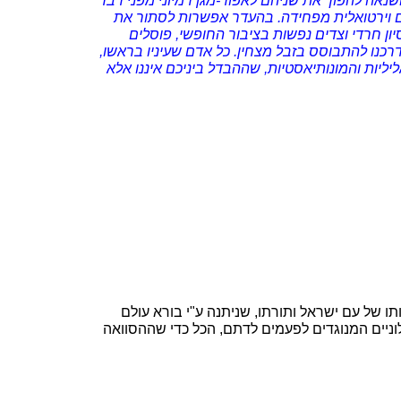
נאה להפוך את שניהם לאפוד-מגן דמיוני מפני דבר
עצם וירטואלית מפחידה. בהעדר אפשרות לסתור את
ון חרדי וצדים נפשות בציבור החופשי, פוסלים
דרכנו להתבוסס בזבל מצחין. כל אדם שעיניו בראשו,
יליות והמונותיאסטיות, שההבדל ביניכם איננו אלא
ו של עם ישראל ותורתו, שניתנה ע"י בורא עולם
חילוניים המנוגדים לפעמים לדתם, הכל כדי שההסוואה