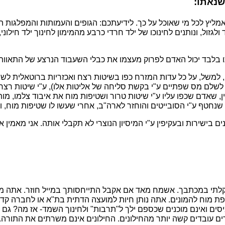
שנאתו:
יץ לכל מי שאוכל על כך. לידיעתכם: הגופים והעמותות והמפלגות החי
ולגזול, ונותנים לחינוכו של ילד חרדי כרבע מהמימון לחינוך ילד חילונ
תו בלבד יכול האדם לפרוק מעצמו את כבלי השעבוד הנרצע של התאוות
נם, למשל, על כל עדות המזרח כפו בשיטות רצח ואכזריות ברוטאלית ל
ך לשלם מס שפתיים ע"י בקשת סליחה של אליטות אלו), ע"י שיטות רצ
ן, שאדם שכפו עליו ע"י שיטות טרור ושטיפות מוח את איבוד צלמו, מו
 שנחטף ע"י הסובייטים והוחזר לארה"ב, אחרי שעשו לו שטיפות מוח, ו
ישירות ובעקיפין ע"י המיסיון הנוצרי לא תקבלי אותה. אני מאמין אכן
נתקלתי במכתבך. אשמח מאד אם אקבל התייחסותך במייל חוזר. אתה 
וח להמונים. אתה נותן חיות למועצה הדתית בת"א או לחברה קדישא, 
סים ואינם מוכנים שכספם ילך ל"תרבות" ולחינוך השמד- אז מה? גם
ם עובדים קשה יותר מהחילונים. החילונים אינם משרתים את התורה.